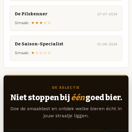
De Pilskenner
27-07-2024
Smaak:
★★★☆☆
De Saison-Specialist
12-08-2024
Smaak:
★☆☆☆☆
DE SELECTIE
Niet stoppen bij
één
goed bier.
Doe de smaaktest en ontdek welke bieren écht in
jouw straatje liggen.