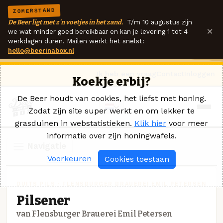
ZOMERSTAND
De Beer ligt met z'n voetjes in het zand.
T/m 10 augustus zijn
×
we wat minder goed bereikbaar en kan je levering 1 tot 4
werkdagen duren. Mailen werkt het snelst:
hello@beerinabox.nl
Ik heb een vraag
Contact
Inloggen
Koekje erbij?
De Beer houdt van cookies, het liefst met honing.
Zodat zijn site super werkt en om lekker te
grasduinen in webstatistieken.
Klik hier
voor meer
informatie over zijn honingwafels.
Navigatie
Voorkeuren
Cookies toestaan
DUITS PILS · FLENSBURGER BRAUEREI EMIL PETERSEN
Pilsener
van Flensburger Brauerei Emil Petersen