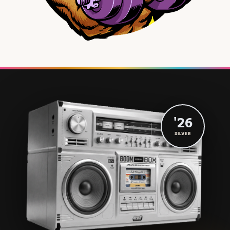
'26
SILVER