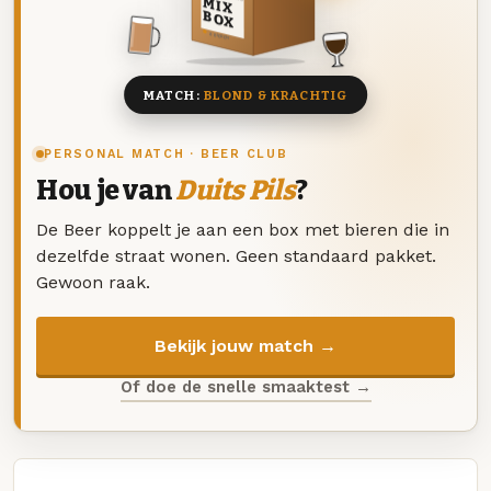
MIX
BOX
8 BIEREN
MATCH:
BLOND & KRACHTIG
PERSONAL MATCH · BEER CLUB
Hou je van
Duits Pils
?
De Beer koppelt je aan een box met bieren die in
dezelfde straat wonen. Geen standaard pakket.
Gewoon raak.
Bekijk jouw match →
Of doe de snelle smaaktest →