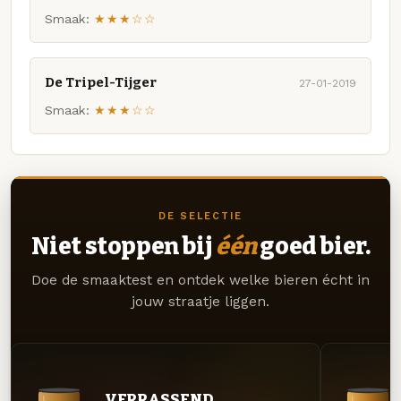
Smaak:
★★★☆☆
De Tripel-Tijger
27-01-2019
Smaak:
★★★☆☆
DE SELECTIE
Niet stoppen bij
één
goed bier.
Doe de smaaktest en ontdek welke bieren écht in
jouw straatje liggen.
VERRASSEND.