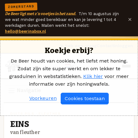
ZOMERSTAND
De Beer ligt met z'n voetjes in het zand.
T/m 10 augustus zijn
×
we wat minder goed bereikbaar en kan je levering 1 tot 4
werkdagen duren. Mailen werkt het snelst:
hello@beerinabox.nl
Ik heb een vraag
Contact
Inloggen
Koekje erbij?
De Beer houdt van cookies, het liefst met honing.
Zodat zijn site super werkt en om lekker te
grasduinen in webstatistieken.
Klik hier
voor meer
informatie over zijn honingwafels.
Navigatie
Voorkeuren
Cookies toestaan
DUITS PILS · FLEUTHER
EINS
van fleuther