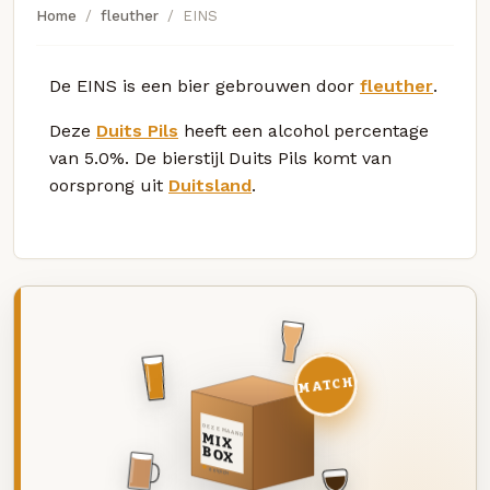
Home
fleuther
EINS
De EINS is een bier gebrouwen door
fleuther
.
Deze
Duits Pils
heeft een alcohol percentage
van 5.0%. De bierstijl Duits Pils komt van
oorsprong uit
Duitsland
.
MATCH
DEZE MAAND
MIX
BOX
8 BIEREN