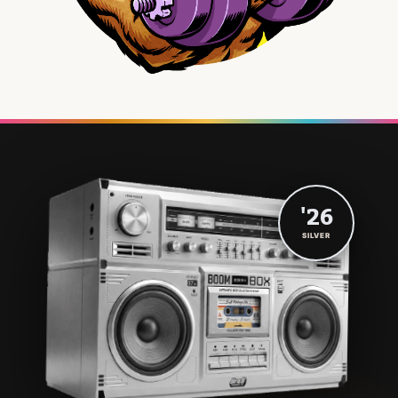
'26
SILVER