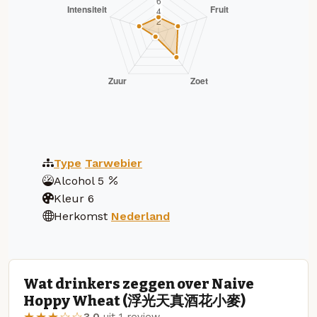
Type
Tarwebier
Alcohol
5
Kleur
6
Herkomst
Nederland
Wat drinkers zeggen over Naive
Hoppy Wheat (浮光天真酒花小麥)