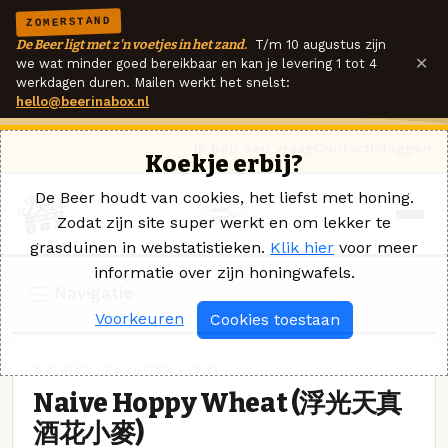
ZOMERSTAND
De Beer ligt met z'n voetjes in het zand.
T/m 10 augustus zijn
×
we wat minder goed bereikbaar en kan je levering 1 tot 4
werkdagen duren. Mailen werkt het snelst:
hello@beerinabox.nl
Ik heb een vraag
Contact
Inloggen
Koekje erbij?
De Beer houdt van cookies, het liefst met honing.
Zodat zijn site super werkt en om lekker te
grasduinen in webstatistieken.
Klik hier
voor meer
informatie over zijn honingwafels.
Navigatie
Voorkeuren
Cookies toestaan
WITBIER · FLOATING LIGHT
Naive Hoppy Wheat (浮光天真
酒花小麥)