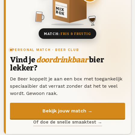
DEZE MAAND
MIX
BOX
8 BIEREN
MATCH:
FRIS & FRUITIG
PERSONAL MATCH · BEER CLUB
Vind je
doordrinkbaar
bier
lekker?
De Beer koppelt je aan een box met toegankelijk
speciaalbier dat verrast zonder dat het te veel
wordt. Gewoon raak.
Bekijk jouw match →
Of doe de snelle smaaktest →