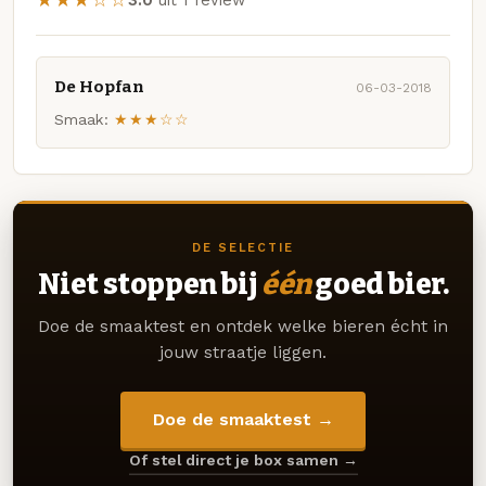
★★★☆☆
3.0
uit 1 review
De Hopfan
06-03-2018
Smaak:
★★★☆☆
DE SELECTIE
Niet stoppen bij
één
goed bier.
Doe de smaaktest en ontdek welke bieren écht in
jouw straatje liggen.
Doe de smaaktest →
Of stel direct je box samen →