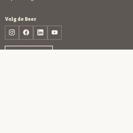
Volg de Beer
Ontdek jouw box
© 2013-2026 Beer in a Box BV