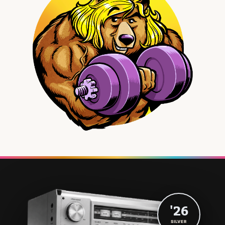
'26
SILVER