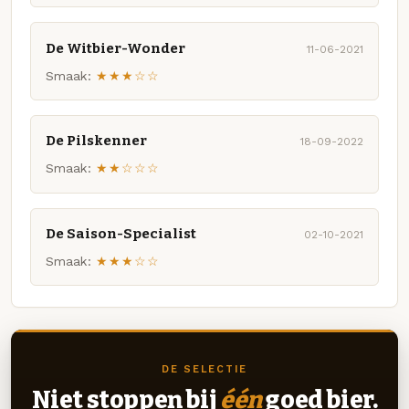
De Witbier-Wonder
11-06-2021
Smaak:
★★★☆☆
De Pilskenner
18-09-2022
Smaak:
★★☆☆☆
De Saison-Specialist
02-10-2021
Smaak:
★★★☆☆
DE SELECTIE
Niet stoppen bij
één
goed bier.