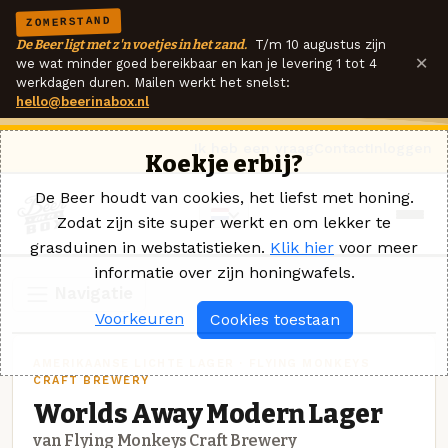
ZOMERSTAND
De Beer ligt met z'n voetjes in het zand.
T/m 10 augustus zijn
×
we wat minder goed bereikbaar en kan je levering 1 tot 4
werkdagen duren. Mailen werkt het snelst:
hello@beerinabox.nl
Ik heb een vraag
Contact
Inloggen
Koekje erbij?
De Beer houdt van cookies, het liefst met honing.
Zodat zijn site super werkt en om lekker te
grasduinen in webstatistieken.
Klik hier
voor meer
informatie over zijn honingwafels.
Navigatie
Voorkeuren
Cookies toestaan
AMERIKAANSE LICHTE LAGER · FLYING MONKEYS
CRAFT BREWERY
Worlds Away Modern Lager
van Flying Monkeys Craft Brewery