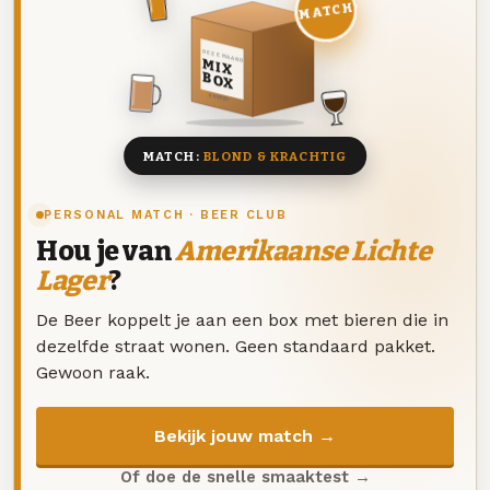
MATCH
DEZE MAAND
MIX
BOX
8 BIEREN
MATCH:
BLOND & KRACHTIG
PERSONAL MATCH · BEER CLUB
Hou je van
Amerikaanse Lichte
Lager
?
De Beer koppelt je aan een box met bieren die in
dezelfde straat wonen. Geen standaard pakket.
Gewoon raak.
Bekijk jouw match →
Of doe de snelle smaaktest →