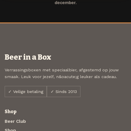
december.
Beer in a Box
Verrassingsboxen met speciaalbier, afgestemd op jouw
smaak. Leuk voor jezelf, n&oacute;g leuker als cadeau.
✓ Veilige betaling
✓ Sinds 2013
Shop
Beer Club
Shop