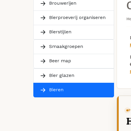
Brouwerijen
Bierproeverij organiseren
H
Bierstijlen
Smaakgroepen
Beer map
Bier glazen
Bieren
P