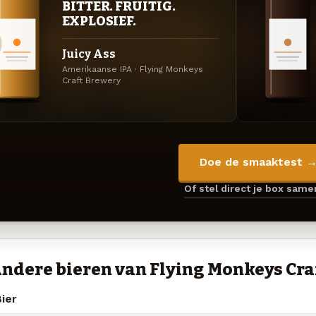
BITTER. FRUITIG.
EXPLOSIEF.
Juicy Ass
Amerikaanse IPA · Flying Monkeys
Craft Brewery
Doe de smaaktest 
Of stel direct je box sam
ndere bieren van Flying Monkeys Cra
ier