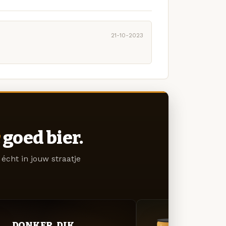
21-10-2023
goed bier.
écht in jouw straatje
DONKER. DIK.