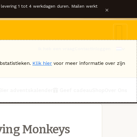
levering 1 tot 4 werkdagen duren. Mailen werkt
×
Ik heb een vraag
Contact
Inloggen
bstatistieken.
Klik hier
voor meer informatie over zijn
Bier adventskalender
Geef cadeau
Shop
Over Ons
ying Monkeys