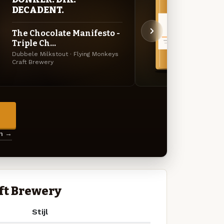
BITT
DECADENT.
EXP
The Chocolate Manifesto -
Smas
Triple Ch...
Amerik
Dubbele Milkstout · Flying Monkeys
Craft 
Craft Brewery
→
en →
ft Brewery
Stijl