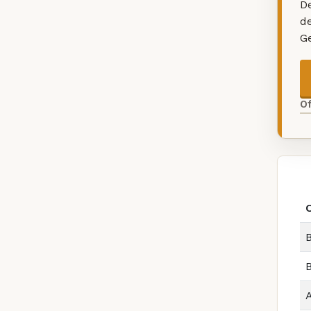
De
d
G
O
B