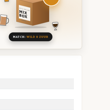
DEZE MAAND
MIX
BOX
8 BIEREN
MATCH:
WILD & ZUUR