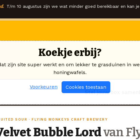
d.
T/m 10 augustus zijn we wat minder goed bereikbaar en kan je 
Koekje erbij?
dat zijn site super werkt en om lekker te grasduinen in we
honingwafels.
Voorkeuren
Cookies toestaan
Stel jouw box samen
RUITED SOUR · FLYING MONKEYS CRAFT BREWERY
Velvet Bubble Lord
van Fl