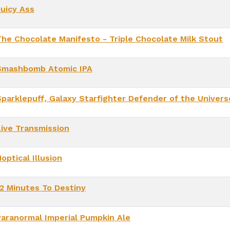
Juicy Ass
The Chocolate Manifesto - Triple Chocolate Milk Stout
Smashbomb Atomic IPA
Sparklepuff, Galaxy Starfighter Defender of the Univers
Live Transmission
optical Illusion
12 Minutes To Destiny
Paranormal Imperial Pumpkin Ale