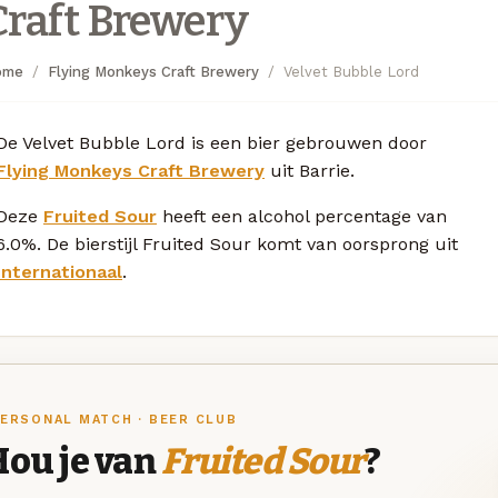
Craft Brewery
ome
Flying Monkeys Craft Brewery
Velvet Bubble Lord
De Velvet Bubble Lord is een bier gebrouwen door
Flying Monkeys Craft Brewery
uit Barrie.
Deze
Fruited Sour
heeft een alcohol percentage van
6.0%. De bierstijl Fruited Sour komt van oorsprong uit
Internationaal
.
ERSONAL MATCH · BEER CLUB
Hou je van
Fruited Sour
?