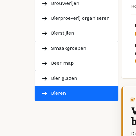
Brouwerijen
H
Bierproeverij organiseren
Bierstijlen
Smaakgroepen
Beer map
Bier glazen
Bieren
P
V
b
De