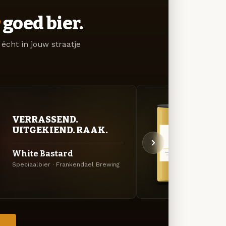
goed bier.
écht in jouw straatje
GOU
VERRASSEND.
ZAC
UITGEKIEND. RAAK.
Tram
White Bastard
Saison
Speciaalbier · Frankendael Brewing
Brewin