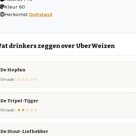
Kleur
60
Herkomst
Duitsland
at drinkers zeggen over UberWeizen
De Hopfan
Smaak:
☆☆☆☆☆
De Tripel-Tijger
Smaak:
★★☆☆☆
De Stout-Liefhebber