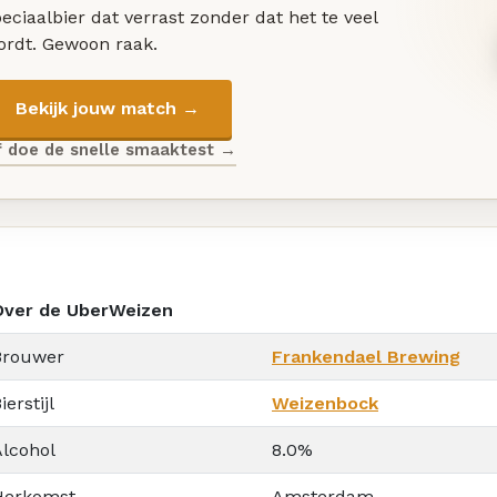
eciaalbier dat verrast zonder dat het te veel
ordt. Gewoon raak.
Bekijk jouw match →
f doe de snelle smaaktest →
Over de UberWeizen
Brouwer
Frankendael Brewing
ierstijl
Weizenbock
Alcohol
8.0%
Herkomst
Amsterdam