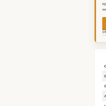
sp
w
O
B