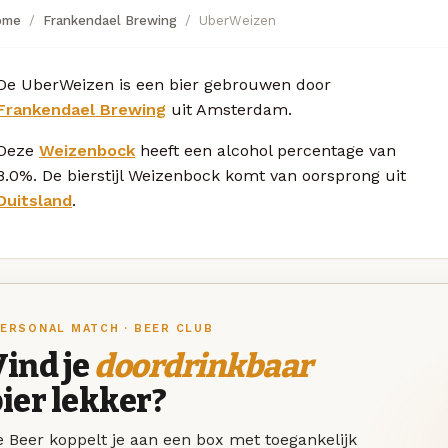
ome
Frankendael Brewing
UberWeizen
De UberWeizen is een bier gebrouwen door
Frankendael Brewing
uit Amsterdam.
Deze
Weizenbock
heeft een alcohol percentage van
8.0%. De bierstijl Weizenbock komt van oorsprong uit
Duitsland
.
ERSONAL MATCH · BEER CLUB
ind je
doordrinkbaar
ier lekker?
 Beer koppelt je aan een box met toegankelijk