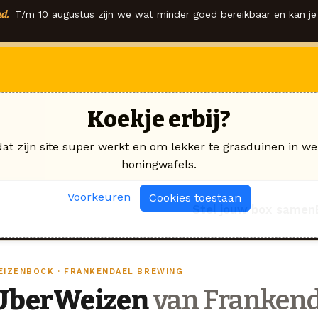
d.
T/m 10 augustus zijn we wat minder goed bereikbaar en kan je 
Koekje erbij?
dat zijn site super werkt en om lekker te grasduinen in we
honingwafels.
Voorkeuren
Cookies toestaan
Stel jouw box samen
EIZENBOCK · FRANKENDAEL BREWING
UberWeizen
van Frankend