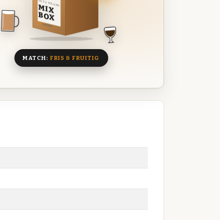
DEZE MAAND
MIX
BOX
8 BIEREN
MATCH:
FRIS & FRUITIG