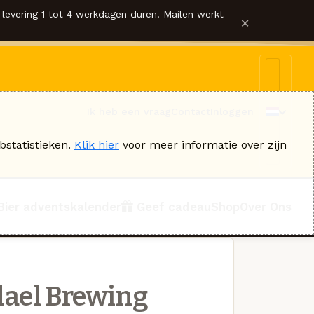
levering 1 tot 4 werkdagen duren. Mailen werkt
×
Ik heb een vraag
Contact
Inloggen
bstatistieken.
Klik hier
voor meer informatie over zijn
Bier adventskalender
Geef cadeau
Shop
Over Ons
ael Brewing