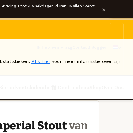
levering 1 tot 4 werkdagen duren. Mailen werkt
×
Ik heb een vraag
Contact
Inloggen
bstatistieken.
Klik hier
voor meer informatie over zijn
Bier adventskalender
Geef cadeau
Shop
Over Ons
perial Stout
van