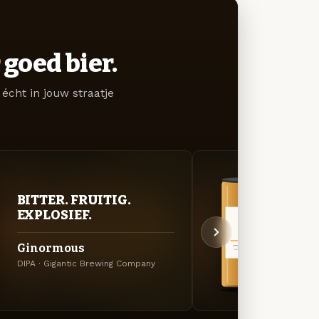
goed bier.
écht in jouw straatje
BITTER. FRUITIG.
BITT
EXPLOSIEF.
EXP
Ginormous
Pipe
DIPA · Gigantic Brewing Company
DIPA ·