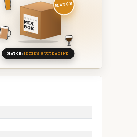
MATCH
DEZE MAAND
MIX
BOX
8 BIEREN
MATCH:
INTENS & UITDAGEND