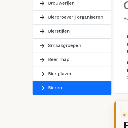
Brouwerijen
Bierproeverij organiseren
H
Bierstijlen
Smaakgroepen
Beer map
Bier glazen
Bieren
P
H