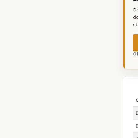
De
d
s
O
B