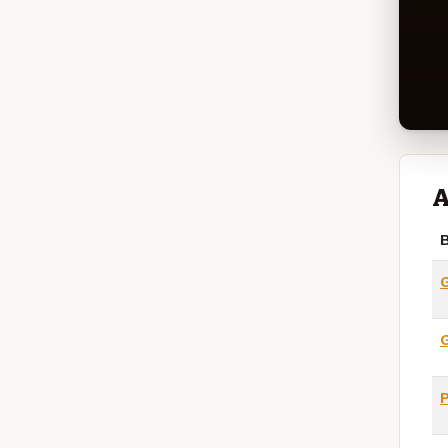
A
B
G