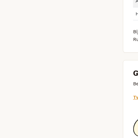
B
R
G
Be
Tw