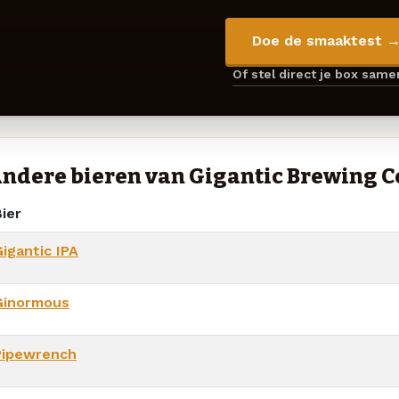
Doe de smaaktest 
Of stel direct je box sam
ndere bieren van Gigantic Brewing
ier
igantic IPA
Ginormous
Pipewrench