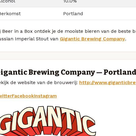
Alcohol
10.0%
Herkomst
Portland
ij Beer in a Box ontdek je de mooiste bieren van de best
ussian Imperial Stout van
Gigantic Brewing Company
.
igantic Brewing Company — Portlan
kijk de website van de brouwerij:
http://www.giganticbr
itter
Facebook
Instagram