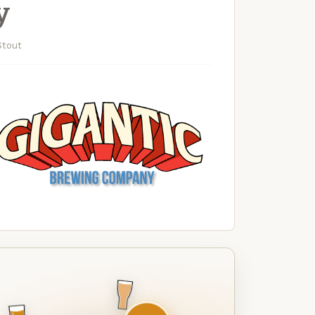
y
Stout