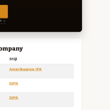
→
en →
 Company
Stijl
Amerikaanse IPA
DIPA
DIPA