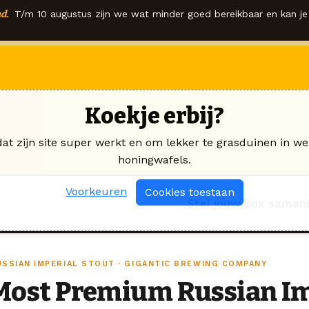
d.
T/m 10 augustus zijn we wat minder goed bereikbaar en kan je 
Koekje erbij?
dat zijn site super werkt en om lekker te grasduinen in we
honingwafels.
Voorkeuren
Cookies toestaan
Stel jouw box samen
USSIAN IMPERIAL STOUT · GIGANTIC BREWING COMPANY
Most Premium Russian Im