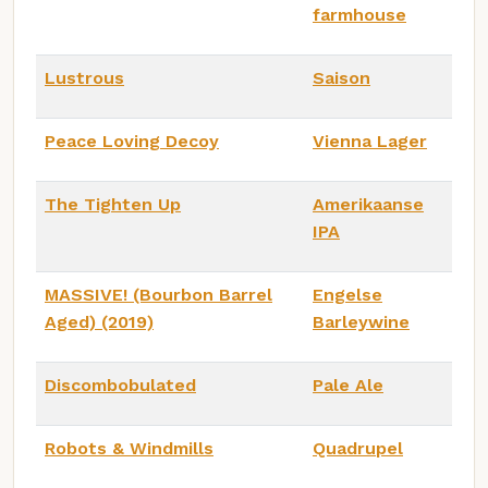
farmhouse
Lustrous
Saison
Peace Loving Decoy
Vienna Lager
The Tighten Up
Amerikaanse
IPA
MASSIVE! (Bourbon Barrel
Engelse
Aged) (2019)
Barleywine
Discombobulated
Pale Ale
Robots & Windmills
Quadrupel