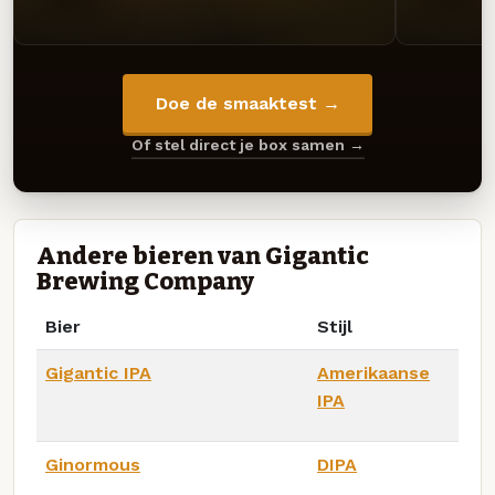
Doe de smaaktest →
Of stel direct je box samen →
Andere bieren van Gigantic
Brewing Company
Bier
Stijl
Gigantic IPA
Amerikaanse
IPA
Ginormous
DIPA