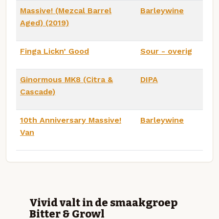
Massive! (Mezcal Barrel
Barleywine
Aged) (2019)
Finga Lickn’ Good
Sour - overig
Ginormous MK8 (Citra &
DIPA
Cascade)
10th Anniversary Massive!
Barleywine
Van
Vivid valt in de smaakgroep
Bitter & Growl