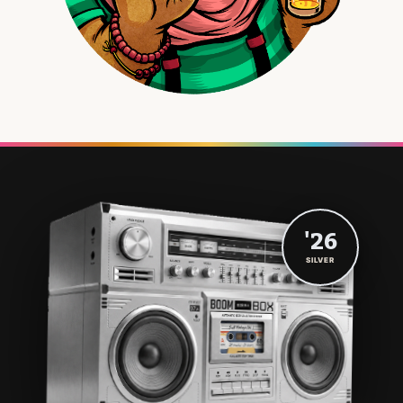
'26
SILVER