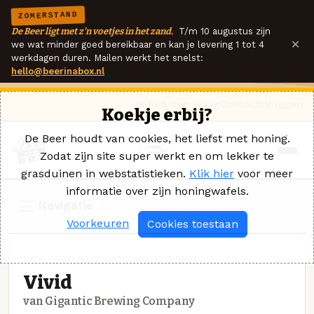
ZOMERSTAND
De Beer ligt met z'n voetjes in het zand.
T/m 10 augustus zijn
×
we wat minder goed bereikbaar en kan je levering 1 tot 4
werkdagen duren. Mailen werkt het snelst:
hello@beerinabox.nl
Ik heb een vraag
Contact
Inloggen
Koekje erbij?
De Beer houdt van cookies, het liefst met honing.
Zodat zijn site super werkt en om lekker te
grasduinen in webstatistieken.
Klik hier
voor meer
informatie over zijn honingwafels.
Navigatie
Voorkeuren
Cookies toestaan
DIPA · GIGANTIC BREWING COMPANY
Vivid
van Gigantic Brewing Company