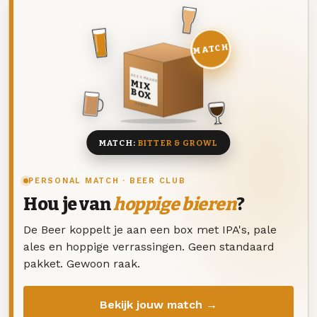
MATCH
DEZE MAAND
MIX
BOX
8 BIEREN
MATCH:
BITTER & GROWL
PERSONAL MATCH · BEER CLUB
Hou je van
hoppige bieren
?
De Beer koppelt je aan een box met IPA's, pale
ales en hoppige verrassingen. Geen standaard
pakket. Gewoon raak.
Bekijk jouw match →