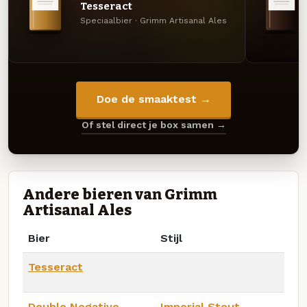
Tesseract
Speciaalbier · Grimm Artisanal Ales
Doe de smaaktest →
Of stel direct je box samen →
Andere bieren van Grimm
Artisanal Ales
Bier
Stijl
Tesseract
Double Negative
Imperial Stout