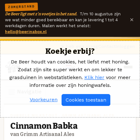
ZOMERSTAND
De Beer ligt met z'n voetjes in het zand.
T/m 10 augustus zijn
×
we wat minder goed bereikbaar en kan je levering 1 tot 4
werkdagen duren. Mailen werkt het snelst:
hello@beerinabox.nl
Ik heb een vraag
Contact
Inloggen
Koekje erbij?
De Beer houdt van cookies, het liefst met honing.
Zodat zijn site super werkt en om lekker te
grasduinen in webstatistieken.
Klik hier
voor meer
informatie over zijn honingwafels.
Navigatie
Voorkeuren
Cookies toestaan
DUBBELE MILKSTOUT · GRIMM ARTISANAL ALES
Cinnamon Babka
van Grimm Artisanal Ales