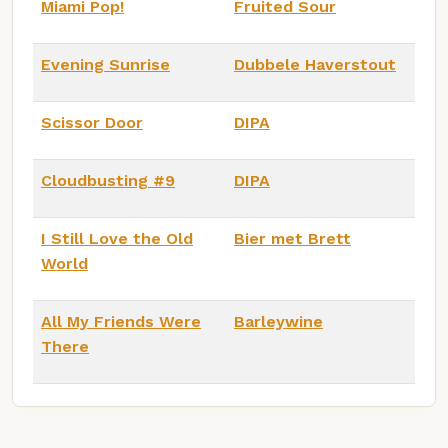
Miami Pop!
Fruited Sour
Evening Sunrise
Dubbele Haverstout
Scissor Door
DIPA
Cloudbusting #9
DIPA
I Still Love the Old
Bier met Brett
World
All My Friends Were
Barleywine
There