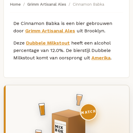
Home
Grimm Artisanal Ales
Cinnamon Babka
De Cinnamon Babka is een bier gebrouwen
door
Grimm Artisanal Ales
uit Brooklyn.
Deze
Dubbele Milkstout
heeft een alcohol
percentage van 12.0%. De bierstijl Dubbele
Milkstout komt van oorsprong uit
Amerika
.
MATCH
DEZE MAAND
MIX
BOX