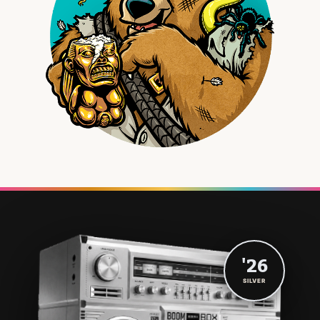
'26
SILVER