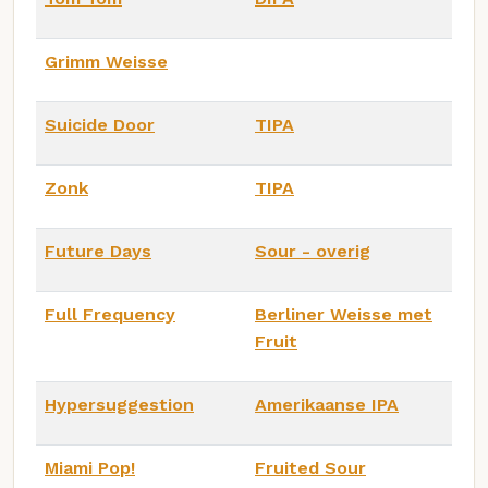
Grimm Weisse
Suicide Door
TIPA
Zonk
TIPA
Future Days
Sour - overig
Full Frequency
Berliner Weisse met
Fruit
Hypersuggestion
Amerikaanse IPA
Miami Pop!
Fruited Sour