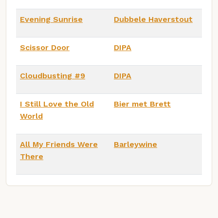
Evening Sunrise
Dubbele Haverstout
Scissor Door
DIPA
Cloudbusting #9
DIPA
I Still Love the Old
Bier met Brett
World
All My Friends Were
Barleywine
There