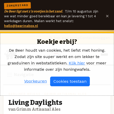
ZOMERSTAND
De Beer ligt met z'n voetjes in het zand.
T/m 10 augustus zijn
×
we wat minder goed bereikbaar en kan je levering 1 tot 4
werkdagen duren. Mailen werkt het snelst:
hello@beerinabox.nl
Ik heb een vraag
Contact
Inloggen
Koekje erbij?
De Beer houdt van cookies, het liefst met honing.
Zodat zijn site super werkt en om lekker te
grasduinen in webstatistieken.
Klik hier
voor meer
informatie over zijn honingwafels.
Navigatie
Voorkeuren
Cookies toestaan
BERLINER WEISSE · GRIMM ARTISANAL ALES
Living Daylights
van Grimm Artisanal Ales