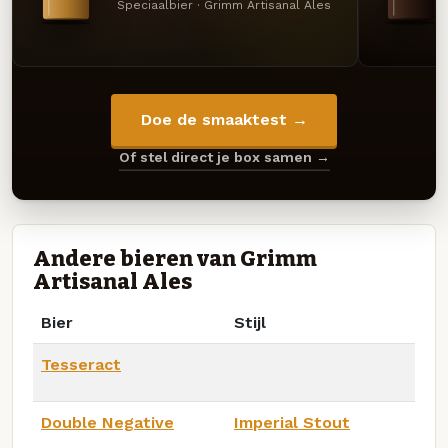
Speciaalbier · Grimm Artisanal Ales
Doe de smaaktest →
Of stel direct je box samen →
Andere bieren van Grimm
Artisanal Ales
Bier
Stijl
Tesseract
Double Negative
Imperial Stout