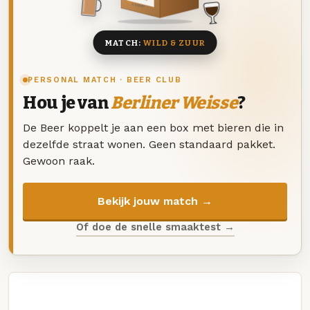
8 BIEREN
MATCH:
WILD & ZUUR
PERSONAL MATCH · BEER CLUB
Hou je van
Berliner Weisse
?
De Beer koppelt je aan een box met bieren die in
dezelfde straat wonen. Geen standaard pakket.
Gewoon raak.
Bekijk jouw match →
Of doe de snelle smaaktest →