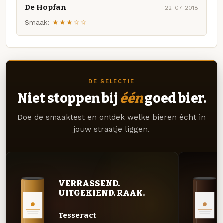
De Hopfan
22-07-2018
Smaak:
★★★☆☆
DE SELECTIE
Niet stoppen bij
één
goed bier.
Doe de smaaktest en ontdek welke bieren écht in
jouw straatje liggen.
VERRASSEND.
UITGEKIEND. RAAK.
Tesseract