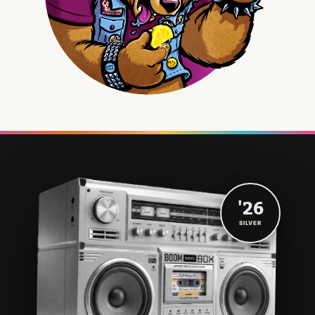
'26
SILVER