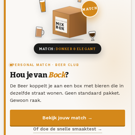
MATCH
DEZE MAAND
MIX
BOX
8 BIEREN
MATCH:
DONKER & ELEGANT
PERSONAL MATCH · BEER CLUB
Hou je van
Bock
?
De Beer koppelt je aan een box met bieren die in
dezelfde straat wonen. Geen standaard pakket.
Gewoon raak.
Bekijk jouw match →
Of doe de snelle smaaktest →