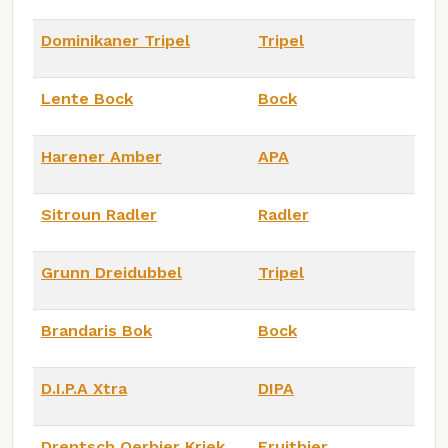
Dominikaner Tripel
Tripel
Lente Bock
Bock
Harener Amber
APA
Sitroun Radler
Radler
Grunn Dreidubbel
Tripel
Brandaris Bok
Bock
D.I.P.A Xtra
DIPA
Drentsch Oerbier Kriek
Fruitbier