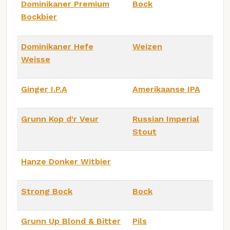
Dominikaner Premium
Bock
Bockbier
Dominikaner Hefe
Weizen
Weisse
Ginger I.P.A
Amerikaanse IPA
Grunn Kop d'r Veur
Russian Imperial
Stout
Hanze Donker Witbier
Strong Bock
Bock
Grunn Up Blond & Bitter
Pils