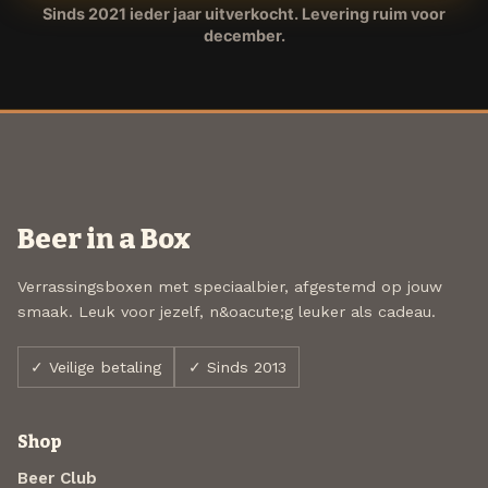
Sinds 2021 ieder jaar uitverkocht. Levering ruim voor
december.
Beer in a Box
Verrassingsboxen met speciaalbier, afgestemd op jouw
smaak. Leuk voor jezelf, n&oacute;g leuker als cadeau.
✓ Veilige betaling
✓ Sinds 2013
Shop
Beer Club