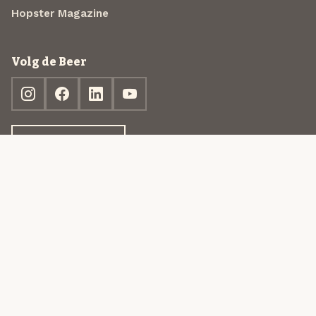
Hopster Magazine
Volg de Beer
Ontdek jouw box
© 2013-2026 Beer in a Box BV