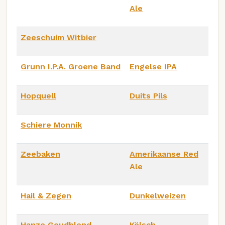
Ale
Zeeschuim Witbier
Grunn I.P.A. Groene Band
Engelse IPA
Hopquell
Duits Pils
Schiere Monnik
Zeebaken
Amerikaanse Red
Ale
Hail & Zegen
Dunkelweizen
Hanze Goudblond
Kölsch