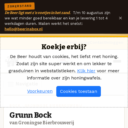
ZOMERSTAND
De Beer ligt met z'n voetjes in het zand.
T/m 10 augustus zijn
×
we wat minder goed bereikbaar en kan je levering 1 tot 4
werkdagen duren. Mailen werkt het snelst:
hello@beerinabox.nl
Ik heb een vraag
Contact
Inloggen
Koekje erbij?
De Beer houdt van cookies, het liefst met honing.
Zodat zijn site super werkt en om lekker te
grasduinen in webstatistieken.
Klik hier
voor meer
informatie over zijn honingwafels.
Navigatie
Voorkeuren
Cookies toestaan
BOCK · GRONINGSE BIERBROUWERIJ
Grunn Bock
van Groningse Bierbrouwerij