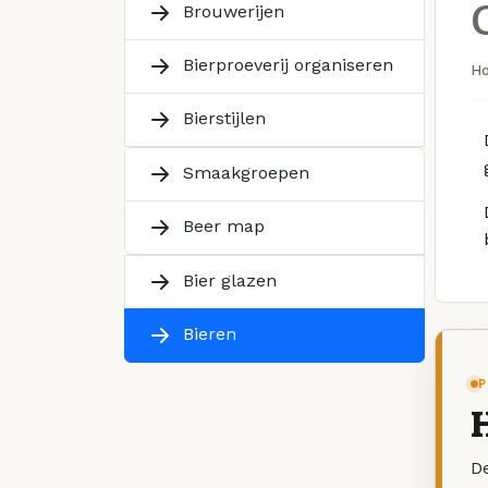
Brouwerijen
Bierproeverij organiseren
H
Bierstijlen
Smaakgroepen
Beer map
Bier glazen
Bieren
P
De