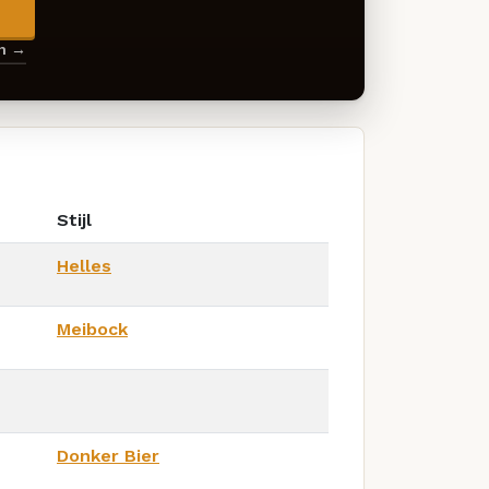
→
en →
Stijl
Helles
Meibock
Donker Bier