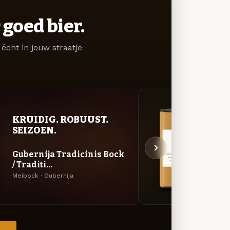
goed bier.
écht in jouw straatje
KRUIDIG. ROBUUST.
VER
SEIZOEN.
UIT
Gubernija Tradicinis Bock
Whit
/ Traditi...
Specia
Meibock · Gubernija