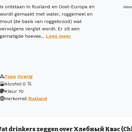
Is ontstaan in Rusland en Oost-Europa en
wordt gemaakt met water, roggemeel en
mout (de basis van roggebrood) wat
vervolgens vergist wordt. Er zit een
gematigde hoevee...
Lees meer
Type
Overig
Alcohol
0
Kleur
10
Herkomst
Rusland
at drinkers zeggen over Хлебный Квас (Ch