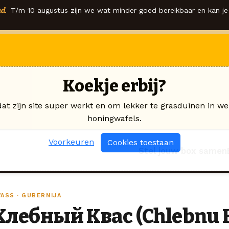
d.
T/m 10 augustus zijn we wat minder goed bereikbaar en kan je 
Koekje erbij?
dat zijn site super werkt en om lekker te grasduinen in we
honingwafels.
Voorkeuren
Cookies toestaan
Stel jouw box samen
VASS · GUBERNIJA
Хлебный Квас (Chlebnu 