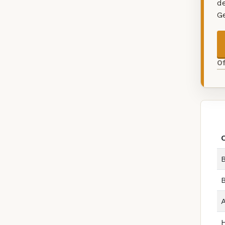
d
G
O
B