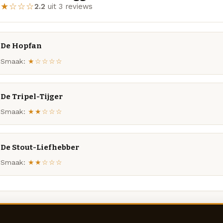
★★☆☆☆
2.2
uit 3 reviews
De Hopfan
Smaak:
★☆☆☆☆
De Tripel-Tijger
Smaak:
★★☆☆☆
De Stout-Liefhebber
Smaak:
★★☆☆☆