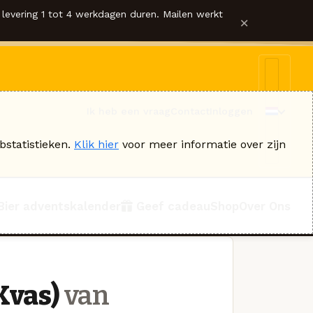
levering 1 tot 4 werkdagen duren. Mailen werkt
×
Ik heb een vraag
Contact
Inloggen
bstatistieken.
Klik hier
voor meer informatie over zijn
Bier adventskalender
Geef cadeau
Shop
Over Ons
Kvas)
van