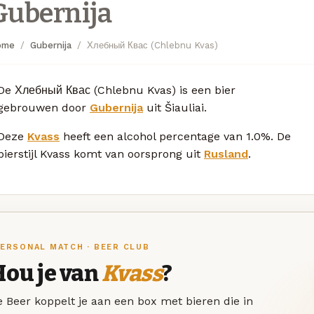
Gubernija
ome
Gubernija
Хлебный Квас (Chlebnu Kvas)
De Хлебный Квас (Chlebnu Kvas) is een bier
gebrouwen door
Gubernija
uit Šiauliai.
Deze
Kvass
heeft een alcohol percentage van 1.0%. De
bierstijl Kvass komt van oorsprong uit
Rusland
.
ERSONAL MATCH · BEER CLUB
Hou je van
Kvass
?
 Beer koppelt je aan een box met bieren die in