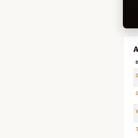
A
B
G