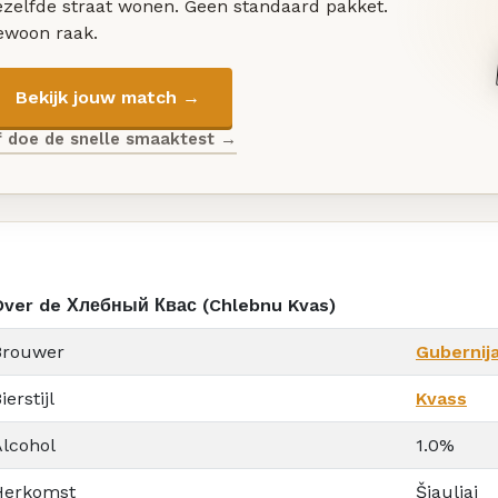
ezelfde straat wonen. Geen standaard pakket.
ewoon raak.
Bekijk jouw match →
f doe de snelle smaaktest →
Over de Хлебный Квас (Chlebnu Kvas)
Brouwer
Gubernij
ierstijl
Kvass
Alcohol
1.0%
Herkomst
Šiauliai