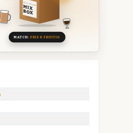
DEZE MAAND
MIX
BOX
8 BIEREN
MATCH:
FRIS & FRUITIG
a