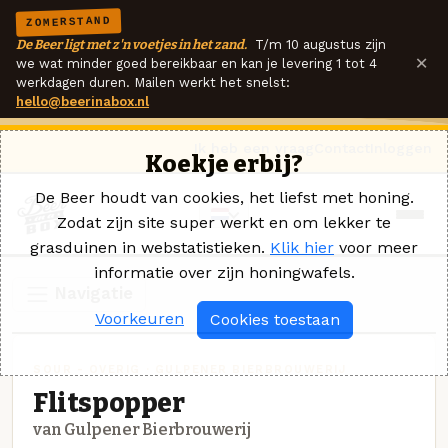
ZOMERSTAND
De Beer ligt met z'n voetjes in het zand.
T/m 10 augustus zijn
×
we wat minder goed bereikbaar en kan je levering 1 tot 4
werkdagen duren. Mailen werkt het snelst:
hello@beerinabox.nl
Ik heb een vraag
Contact
Inloggen
Koekje erbij?
De Beer houdt van cookies, het liefst met honing.
Zodat zijn site super werkt en om lekker te
grasduinen in webstatistieken.
Klik hier
voor meer
informatie over zijn honingwafels.
Navigatie
Voorkeuren
Cookies toestaan
SOUR - OVERIG · GULPENER BIERBROUWERIJ
Flitspopper
van Gulpener Bierbrouwerij