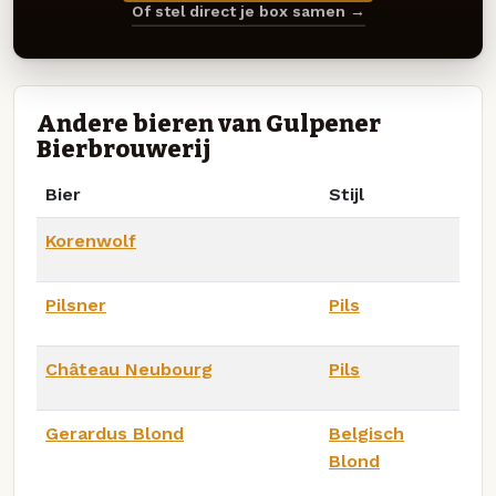
Of stel direct je box samen →
Andere bieren van Gulpener
Bierbrouwerij
Bier
Stijl
Korenwolf
Pilsner
Pils
Château Neubourg
Pils
Gerardus Blond
Belgisch
Blond