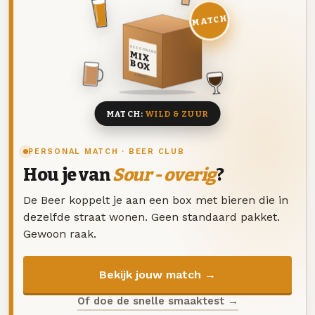
MATCH
DEZE MAAND
MIX
BOX
8 BIEREN
MATCH:
WILD & ZUUR
PERSONAL MATCH · BEER CLUB
Hou je van
Sour - overig
?
De Beer koppelt je aan een box met bieren die in
dezelfde straat wonen. Geen standaard pakket.
Gewoon raak.
Bekijk jouw match →
Of doe de snelle smaaktest →