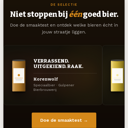
DE SELECTIE
Niet stoppen bij
één
goed bier.
Doe de smaaktest en ontdek welke bieren écht in
jouw straatje liggen.
VERRASSEND.
UITGEKIEND. RAAK.
Korenwolf
Speciaalbier · Gulpener
Bierbrouwerij
Doe de smaaktest →