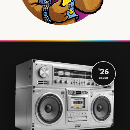
'26
SILVER