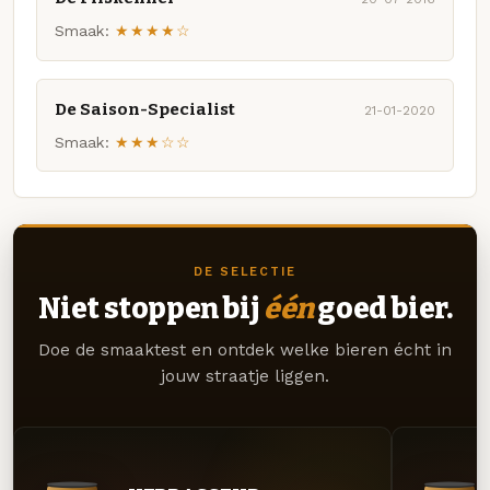
Smaak:
★★★★☆
De Saison-Specialist
21-01-2020
Smaak:
★★★☆☆
DE SELECTIE
Niet stoppen bij
één
goed bier.
Doe de smaaktest en ontdek welke bieren écht in
jouw straatje liggen.