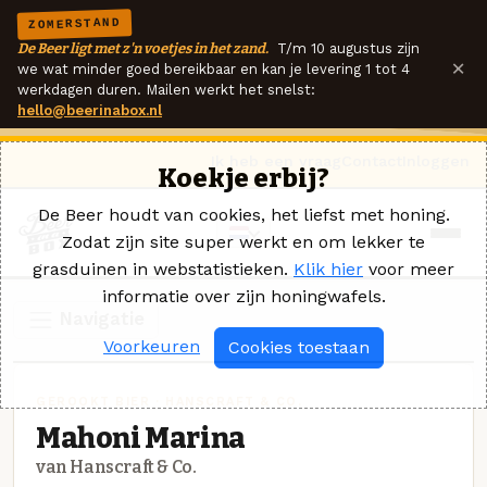
ZOMERSTAND
De Beer ligt met z'n voetjes in het zand.
T/m 10 augustus zijn
×
we wat minder goed bereikbaar en kan je levering 1 tot 4
werkdagen duren. Mailen werkt het snelst:
hello@beerinabox.nl
Ik heb een vraag
Contact
Inloggen
Koekje erbij?
De Beer houdt van cookies, het liefst met honing.
Zodat zijn site super werkt en om lekker te
grasduinen in webstatistieken.
Klik hier
voor meer
informatie over zijn honingwafels.
Navigatie
Voorkeuren
Cookies toestaan
GEROOKT BIER · HANSCRAFT & CO.
Mahoni Marina
van Hanscraft & Co.