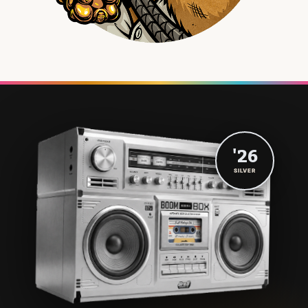
'26
SILVER