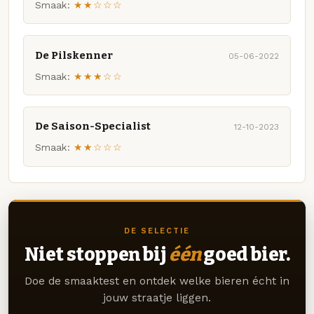
Smaak:
★★☆☆☆
De Pilskenner
05-06-2022
Smaak:
★★★☆☆
De Saison-Specialist
12-10-2023
Smaak:
★★☆☆☆
DE SELECTIE
Niet stoppen bij
één
goed bier.
Doe de smaaktest en ontdek welke bieren écht in
jouw straatje liggen.