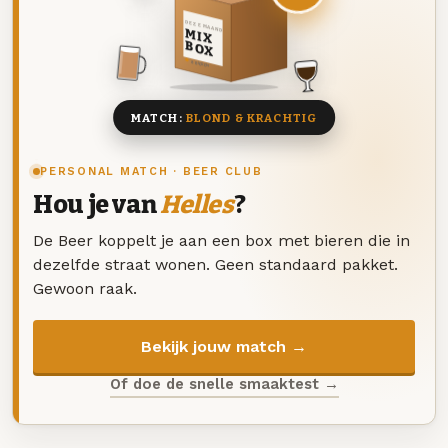
DEZE MAAND
MIX
BOX
8 BIEREN
MATCH:
BLOND & KRACHTIG
PERSONAL MATCH · BEER CLUB
Hou je van
Helles
?
De Beer koppelt je aan een box met bieren die in
dezelfde straat wonen. Geen standaard pakket.
Gewoon raak.
Bekijk jouw match →
Of doe de snelle smaaktest →