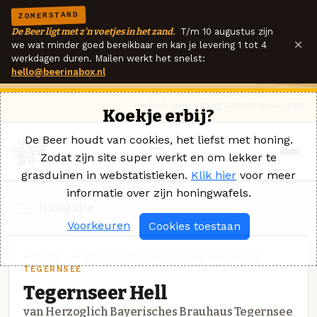
ZOMERSTAND
De Beer ligt met z'n voetjes in het zand.
T/m 10 augustus zijn
×
we wat minder goed bereikbaar en kan je levering 1 tot 4
werkdagen duren. Mailen werkt het snelst:
hello@beerinabox.nl
Ik heb een vraag
Contact
Inloggen
Koekje erbij?
De Beer houdt van cookies, het liefst met honing.
Zodat zijn site super werkt en om lekker te
grasduinen in webstatistieken.
Klik hier
voor meer
informatie over zijn honingwafels.
Navigatie
Voorkeuren
Cookies toestaan
HELLES · HERZOGLICH BAYERISCHES BRAUHAUS
TEGERNSEE
Tegernseer Hell
van Herzoglich Bayerisches Brauhaus Tegernsee