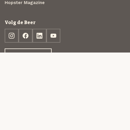
Hopster Magazine
Volg de Beer
Ontdek jouw box
© 2013-2026 Beer in a Box BV