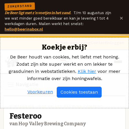
ZOMERSTAND
De Beer ligt met z'n voetjes in het zand.
T/m 10 augustus zijn
×
we wat minder goed bereikbaar en kan je levering 1 tot 4
werkdagen duren. Mailen werkt het snelst:
hello@beerinabox.nl
Ik heb een vraag
Contact
Inloggen
Koekje erbij?
De Beer houdt van cookies, het liefst met honing.
Zodat zijn site super werkt en om lekker te
grasduinen in webstatistieken.
Klik hier
voor meer
informatie over zijn honingwafels.
Navigatie
Voorkeuren
Cookies toestaan
WINTERBIER · HOP VALLEY BREWING COMPANY
Festeroo
van Hop Valley Brewing Company