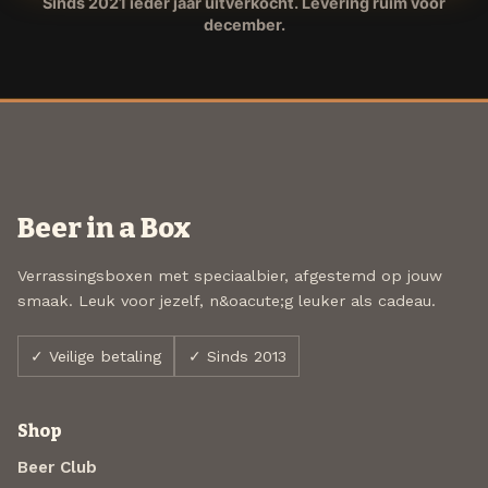
Sinds 2021 ieder jaar uitverkocht. Levering ruim voor
december.
Beer in a Box
Verrassingsboxen met speciaalbier, afgestemd op jouw
smaak. Leuk voor jezelf, n&oacute;g leuker als cadeau.
✓ Veilige betaling
✓ Sinds 2013
Shop
Beer Club