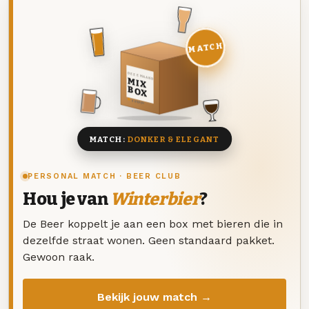
MATCH
DEZE MAAND
MIX
BOX
8 BIEREN
MATCH:
DONKER & ELEGANT
PERSONAL MATCH · BEER CLUB
Hou je van
Winterbier
?
De Beer koppelt je aan een box met bieren die in
dezelfde straat wonen. Geen standaard pakket.
Gewoon raak.
Bekijk jouw match →