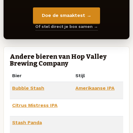
Doe de smaaktest →
Of stel direct je box samen →
Andere bieren van Hop Valley
Brewing Company
Bier
Stijl
Bubble Stash
Amerikaanse IPA
Citrus Mistress IPA
Stash Panda