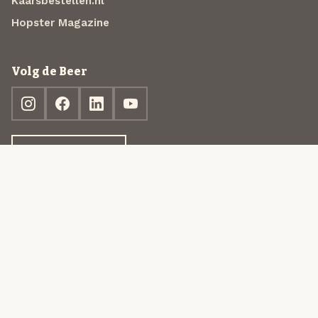
Kaarsbestellen.nl
Hopster Magazine
Volg de Beer
Ontdek jouw box
© 2013-2026 Beer in a Box BV