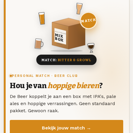
MATCH
DEZE MAAND
MIX
BOX
8 BIEREN
MATCH:
BITTER & GROWL
PERSONAL MATCH · BEER CLUB
Hou je van
hoppige bieren
?
De Beer koppelt je aan een box met IPA's, pale
ales en hoppige verrassingen. Geen standaard
pakket. Gewoon raak.
Bekijk jouw match →