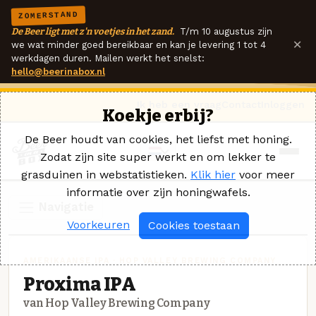
ZOMERSTAND
De Beer ligt met z'n voetjes in het zand.
T/m 10 augustus zijn
×
we wat minder goed bereikbaar en kan je levering 1 tot 4
werkdagen duren. Mailen werkt het snelst:
hello@beerinabox.nl
Ik heb een vraag
Contact
Inloggen
Koekje erbij?
De Beer houdt van cookies, het liefst met honing.
Zodat zijn site super werkt en om lekker te
grasduinen in webstatistieken.
Klik hier
voor meer
informatie over zijn honingwafels.
Navigatie
Voorkeuren
Cookies toestaan
AMERIKAANSE IPA · HOP VALLEY BREWING COMPANY
Proxima IPA
van Hop Valley Brewing Company