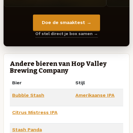
Doe de smaaktest →
Of stel direct je box samen →
Andere bieren van Hop Valley
Brewing Company
Bier
Stijl
Bubble Stash
Amerikaanse IPA
Citrus Mistress IPA
Stash Panda