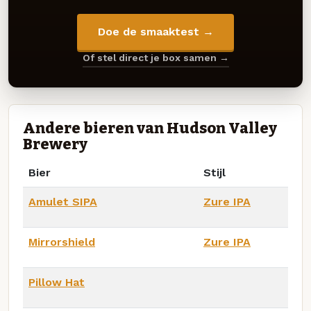
Doe de smaaktest →
Of stel direct je box samen →
Andere bieren van Hudson Valley
Brewery
Bier
Stijl
Amulet SIPA
Zure IPA
Mirrorshield
Zure IPA
Pillow Hat