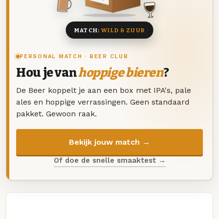
8 BIEREN
MATCH:
WILD & ZUUR
PERSONAL MATCH · BEER CLUB
Hou je van
hoppige bieren
?
De Beer koppelt je aan een box met IPA's, pale
ales en hoppige verrassingen. Geen standaard
pakket. Gewoon raak.
Bekijk jouw match →
Of doe de snelle smaaktest →