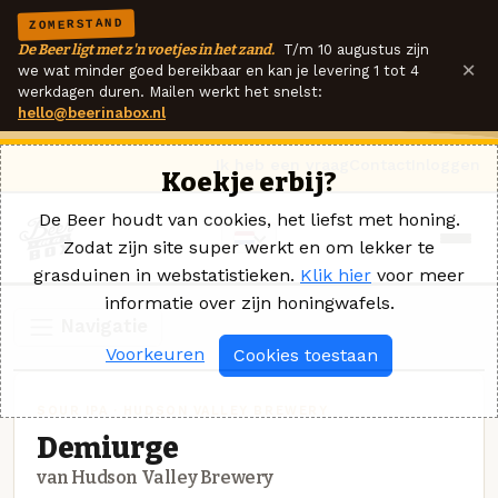
ZOMERSTAND
De Beer ligt met z'n voetjes in het zand.
T/m 10 augustus zijn
×
we wat minder goed bereikbaar en kan je levering 1 tot 4
werkdagen duren. Mailen werkt het snelst:
hello@beerinabox.nl
Ik heb een vraag
Contact
Inloggen
Koekje erbij?
De Beer houdt van cookies, het liefst met honing.
Zodat zijn site super werkt en om lekker te
grasduinen in webstatistieken.
Klik hier
voor meer
informatie over zijn honingwafels.
Navigatie
Voorkeuren
Cookies toestaan
SOUR IPA · HUDSON VALLEY BREWERY
Demiurge
van Hudson Valley Brewery