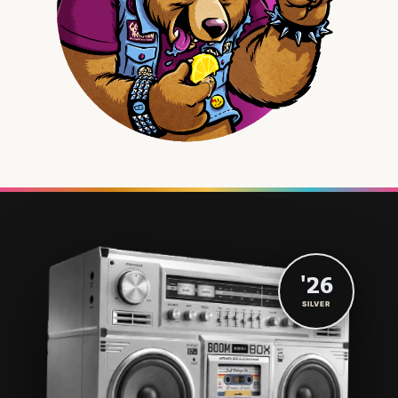
'26
SILVER