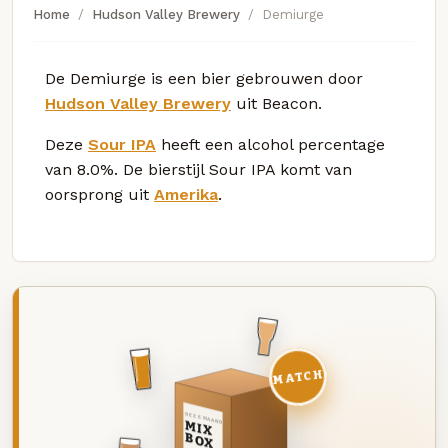
Home
Hudson Valley Brewery
Demiurge
De Demiurge is een bier gebrouwen door
Hudson Valley Brewery
uit Beacon.
Deze
Sour IPA
heeft een alcohol percentage
van 8.0%. De bierstijl Sour IPA komt van
oorsprong uit
Amerika
.
MATCH
DEZE MAAND
MIX
BOX