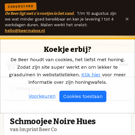
ZOMERSTAND
De Beer ligt met z'n voetjes in het zand.
T/m 10 augustus zijn
×
we wat minder goed bereikbaar en kan je levering 1 tot 4
werkdagen duren. Mailen werkt het snelst:
hello@beerinabox.nl
Ik heb een vraag
Contact
Inloggen
Koekje erbij?
De Beer houdt van cookies, het liefst met honing.
Zodat zijn site super werkt en om lekker te
grasduinen in webstatistieken.
Klik hier
voor meer
informatie over zijn honingwafels.
Navigatie
Voorkeuren
Cookies toestaan
FRUITED SOUR · IMPRINT BEER CO
Schmoojee Noire Hues
van Imprint Beer Co