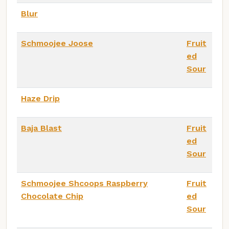
Blur
Schmoojee Joose
Fruit
ed
Sour
Haze Drip
Baja Blast
Fruit
ed
Sour
Schmoojee Shcoops Raspberry
Fruit
Chocolate Chip
ed
Sour