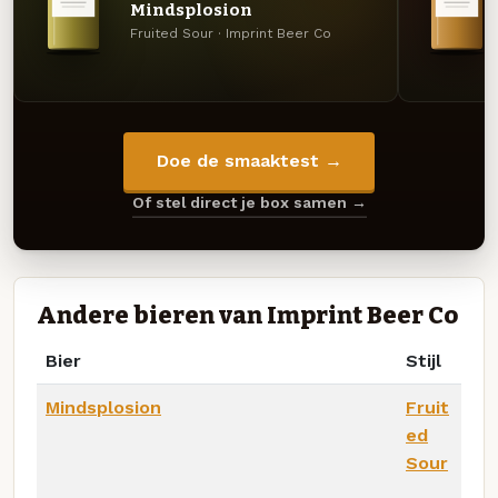
Mindsplosion
Fruited Sour · Imprint Beer Co
Doe de smaaktest →
Of stel direct je box samen →
Andere bieren van Imprint Beer Co
Bier
Stijl
Mindsplosion
Fruit
ed
Sour