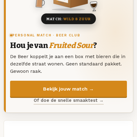
8 BIEREN
MATCH:
WILD & ZUUR
PERSONAL MATCH · BEER CLUB
Hou je van
Fruited Sour
?
De Beer koppelt je aan een box met bieren die in
dezelfde straat wonen. Geen standaard pakket.
Gewoon raak.
Bekijk jouw match →
Of doe de snelle smaaktest →