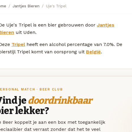
ome
Jantjes Bieren
Uje's Tripel
De Uje's Tripel is een bier gebrouwen door
Jantjes
Bieren
uit Uden.
Deze
Tripel
heeft een alcohol percentage van 7.0%. De
bierstijl Tripel komt van oorsprong uit
België
.
ERSONAL MATCH · BEER CLUB
ind je
doordrinkbaar
ier lekker?
 Beer koppelt je aan een box met toegankelijk
eciaalbier dat verrast zonder dat het te veel