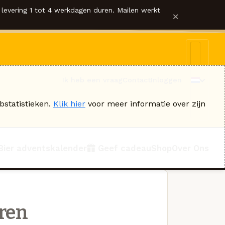
levering 1 tot 4 werkdagen duren. Mailen werkt
×
Ik heb een vraag
Contact
Inloggen
bstatistieken.
Klik hier
voor meer informatie over zijn
Bier adventskalender
Geef cadeau
Shop
Over Ons
eren