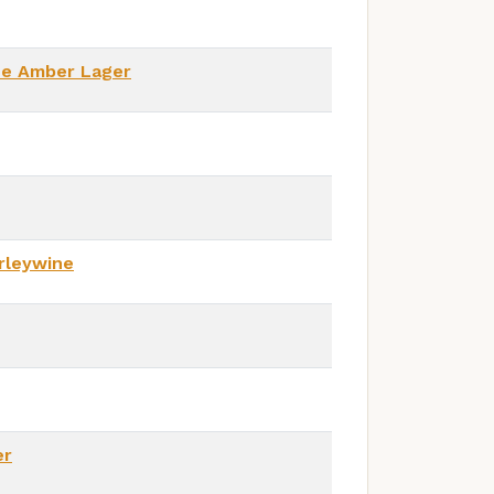
se Amber Lager
rleywine
er