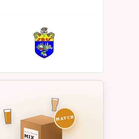
MATCH
DEZE MAAND
MIX