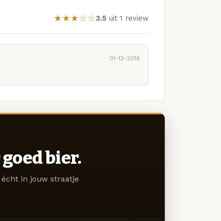
★★★☆☆
3.5
uit 1 review
01-12-2018
goed bier.
écht in jouw straatje