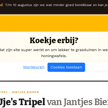
d.
T/m 10 augustus zijn we wat minder goed bereikbaar en kan je 
Koekje erbij?
dat zijn site super werkt en om lekker te grasduinen in we
honingwafels.
Voorkeuren
Cookies toestaan
Stel jouw box samen
IPEL · JANTJES BIEREN
Uje's Tripel
van Jantjes Bi