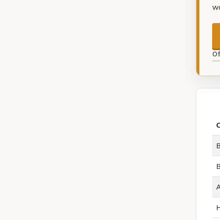
w
O
O
B