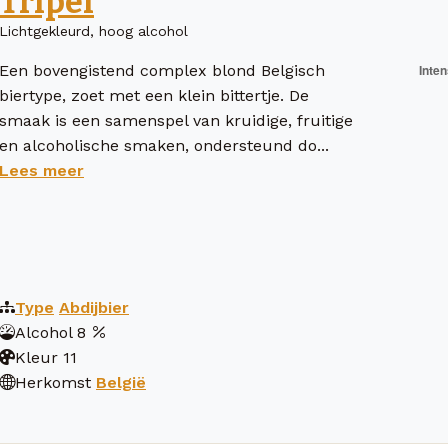
Tripel
Lichtgekleurd, hoog alcohol
Een bovengistend complex blond Belgisch
biertype, zoet met een klein bittertje. De
smaak is een samenspel van kruidige, fruitige
en alcoholische smaken, ondersteund do...
Lees meer
Type
Abdijbier
Alcohol
8
Kleur
11
Herkomst
België