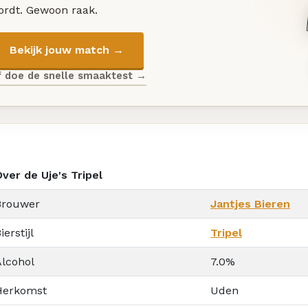
ordt. Gewoon raak.
Bekijk jouw match →
f doe de snelle smaaktest →
ver de Uje's Tripel
Brouwer
Jantjes Bieren
ierstijl
Tripel
Alcohol
7.0%
Herkomst
Uden