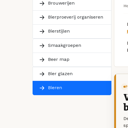
Brouwerijen
H
Bierproeverij organiseren
Bierstijlen
Smaakgroepen
Beer map
Bier glazen
P
Bieren
V
b
De
sp