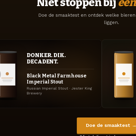
Niet stoppen bij
één
Doe de smaaktest en ontdek welke bieren 
liggen.
DONKER. DIK.
DECADENT.
Black Metal Farmhouse
Imperial Stout
Russian Imperial Stout · Jester King
Brewery
Doe de smaaktest 