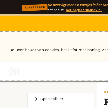
De Beer ligt met z'n voetjes in het zan
ZOMERSTAND
het snelst:
hello@beerinabox.nl
De Beer houdt van cookies, het liefst met honing. Zo
S
Speciaalbier