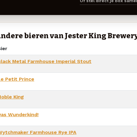
Of stel direct je box sam
ndere bieren van Jester King Brewer
ier
Black Metal Farmhouse Imperial Stout
e Petit Prince
Noble King
Das Wunderkind!
Wytchmaker Farmhouse Rye IPA