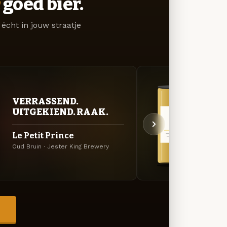
goed bier.
écht in jouw straatje
GOU
VERRASSEND.
ZAC
UITGEKIEND. RAAK.
Nobl
Le Petit Prince
Saison
Oud Bruin · Jester King Brewery
Brewe
→