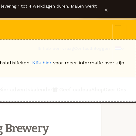
levering 1 tot 4 werkdagen duren. Mailen werkt
×
Ik heb een vraag
Contact
Inloggen
bstatistieken.
Klik hier
voor meer informatie over zijn
Bier adventskalender
Geef cadeau
Shop
Over Ons
g Brewery