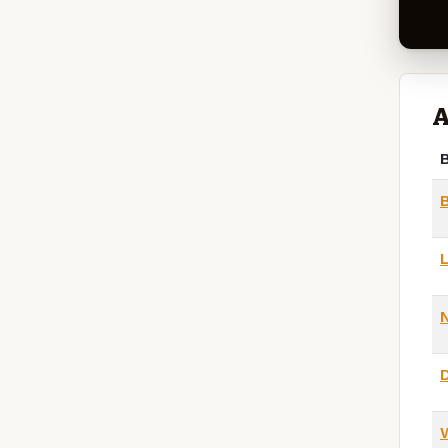
A
B
L