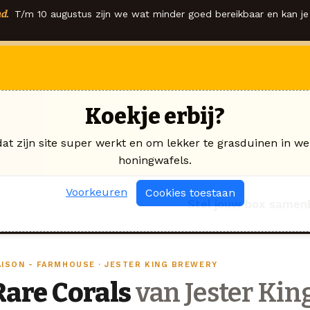
d.
T/m 10 augustus zijn we wat minder goed bereikbaar en kan je 
Koekje erbij?
dat zijn site super werkt en om lekker te grasduinen in we
honingwafels.
Voorkeuren
Cookies toestaan
Stel jouw box samen
AISON - FARMHOUSE · JESTER KING BREWERY
Rare Corals
van Jester Kin