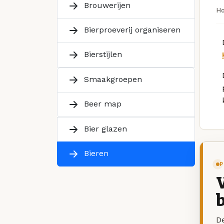
Brouwerijen
H
Bierproeverij organiseren
Bierstijlen
Smaakgroepen
Beer map
Bier glazen
Bieren
P
V
b
De