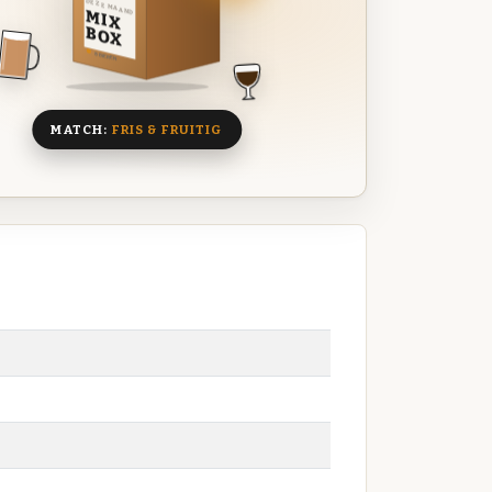
DEZE MAAND
MIX
BOX
8 BIEREN
MATCH:
FRIS & FRUITIG