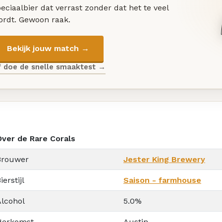
eciaalbier dat verrast zonder dat het te veel
ordt. Gewoon raak.
Bekijk jouw match →
f doe de snelle smaaktest →
Over de Rare Corals
Brouwer
Jester King Brewery
ierstijl
Saison - farmhouse
Alcohol
5.0%
Herkomst
Austin