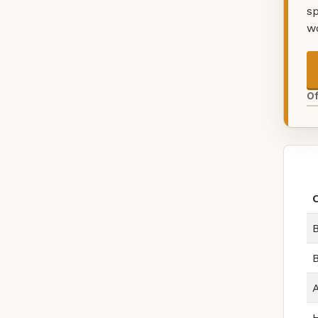
sp
w
O
B