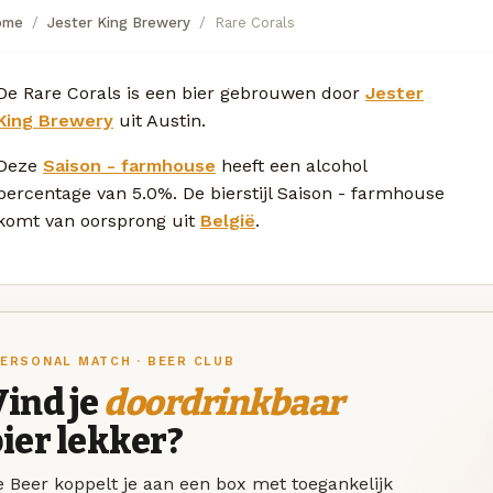
ome
Jester King Brewery
Rare Corals
De Rare Corals is een bier gebrouwen door
Jester
King Brewery
uit Austin.
Deze
Saison - farmhouse
heeft een alcohol
percentage van 5.0%. De bierstijl Saison - farmhouse
komt van oorsprong uit
België
.
ERSONAL MATCH · BEER CLUB
ind je
doordrinkbaar
ier lekker?
 Beer koppelt je aan een box met toegankelijk