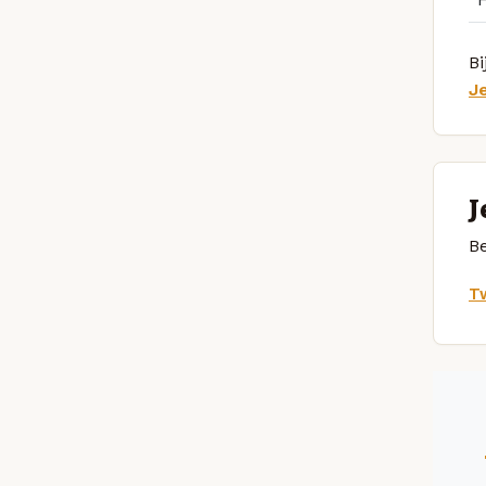
Bi
J
J
Be
Tw