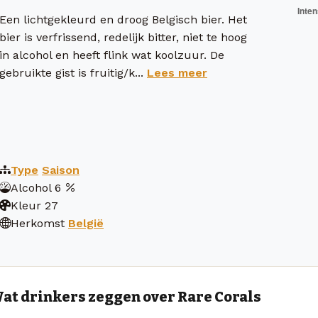
Een lichtgekleurd en droog Belgisch bier. Het
bier is verfrissend, redelijk bitter, niet te hoog
in alcohol en heeft flink wat koolzuur. De
gebruikte gist is fruitig/k...
Lees meer
Type
Saison
Alcohol
6
Kleur
27
Herkomst
België
at drinkers zeggen over Rare Corals