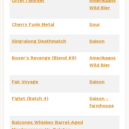
Örter i Mörker
Amerikaans
Wild Bier
Cherry Funk Metal
Sour
Sing•along Deathmatch
Saison
Boxer's Revenge (Blend #9)
Amerikaans
Wild Bier
Fair Voyage
Saison
Figlet (Batch 4)
Saison -
farmhouse
Balcones Whiskey Barrel-Aged