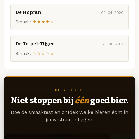
De Hopfan
03-04-2020
Smaak:
★★★★☆
De Tripel-Tijger
23-06-2017
Smaak:
☆☆☆☆☆
DE SELECTIE
Niet stoppen bij
één
goed bier.
Doe de smaaktest en ontdek welke bieren écht in
jouw straatje liggen.