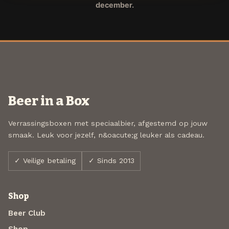
december.
Beer in a Box
Verrassingsboxen met speciaalbier, afgestemd op jouw
smaak. Leuk voor jezelf, n&oacute;g leuker als cadeau.
✓ Veilige betaling
✓ Sinds 2013
Shop
Beer Club
Shop