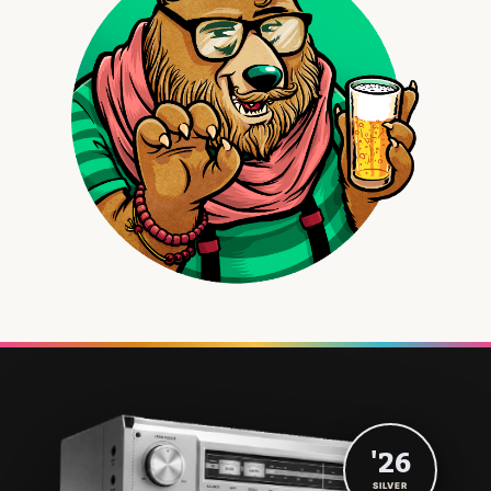
'26
SILVER