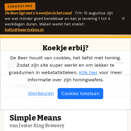
ZOMERSTAND
De Beer ligt met z'n voetjes in het zand.
T/m 10 augustus zijn
×
we wat minder goed bereikbaar en kan je levering 1 tot 4
werkdagen duren. Mailen werkt het snelst:
hello@beerinabox.nl
Ik heb een vraag
Contact
Inloggen
Koekje erbij?
De Beer houdt van cookies, het liefst met honing.
Zodat zijn site super werkt en om lekker te
grasduinen in webstatistieken.
Klik hier
voor meer
informatie over zijn honingwafels.
Navigatie
Voorkeuren
Cookies toestaan
ALT · JESTER KING BREWERY
Simple Means
van Jester King Brewery