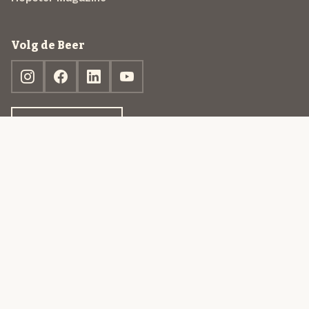
Volg de Beer
Ontdek jouw box
© 2013-2026 Beer in a Box BV