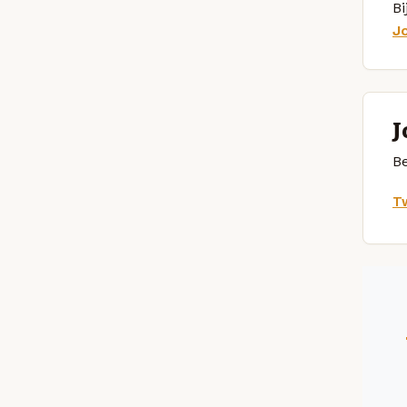
Bi
J
J
Be
Tw