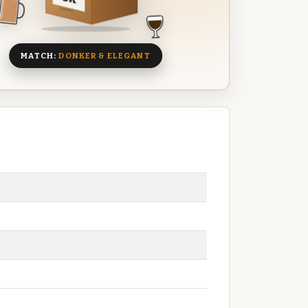
8 BIEREN
MATCH:
DONKER & ELEGANT