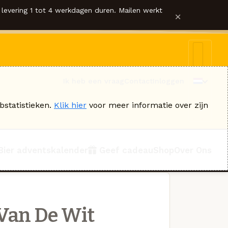
levering 1 tot 4 werkdagen duren. Mailen werkt
×
Ik heb een vraag
Contact
Inloggen
bstatistieken.
Klik hier
voor meer informatie over zijn
Bier adventskalender
Geef cadeau
Shop
Over Ons
Van De Wit