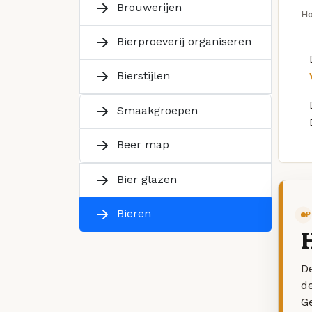
Brouwerijen
H
Bierproeverij organiseren
Bierstijlen
Smaakgroepen
Beer map
Bier glazen
Bieren
P
De
d
G