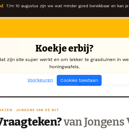
d.
T/m 10 augustus zijn we wat minder goed bereikbaar en kan je 
Koekje erbij?
dat zijn site super werkt en om lekker te grasduinen in we
honingwafels.
Voorkeuren
Cookies toestaan
Stel jouw box samen
ÄRZEN · JONGENS VAN DE WIT
Vraagteken?
van Jongens 