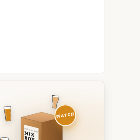
MATCH
DEZE MAAND
MIX
BOX