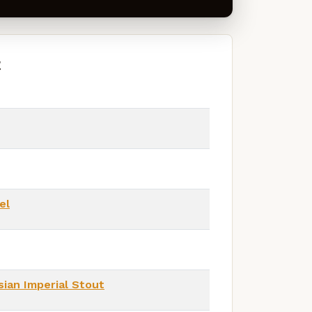
t
el
sian Imperial Stout