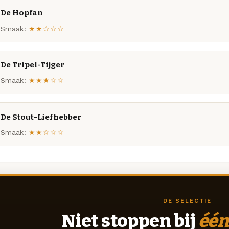
De Hopfan
Smaak:
★★☆☆☆
De Tripel-Tijger
Smaak:
★★★☆☆
De Stout-Liefhebber
Smaak:
★★☆☆☆
DE SELECTIE
Niet stoppen bij
één