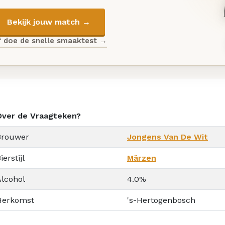
Bekijk jouw match →
f doe de snelle smaaktest →
Over de Vraagteken?
Brouwer
Jongens Van De Wit
ierstijl
Märzen
Alcohol
4.0%
Herkomst
's-Hertogenbosch