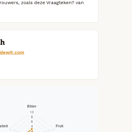
 brouwers, zoals deze Vraagteken? van
ch
ndewit.com