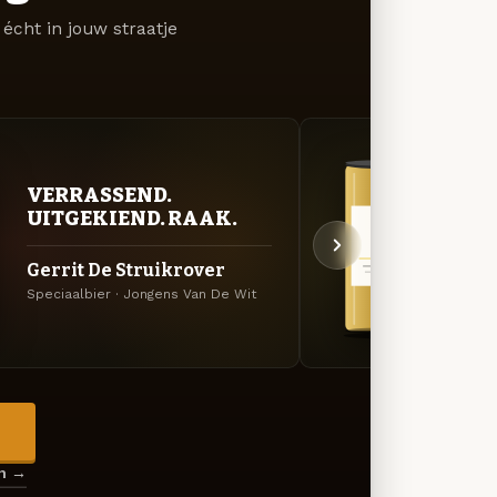
écht in jouw straatje
VERRASSEND.
GOU
UITGEKIEND. RAAK.
ZAC
Gerrit De Struikrover
Trip
Speciaalbier · Jongens Van De Wit
Tripel
→
en →