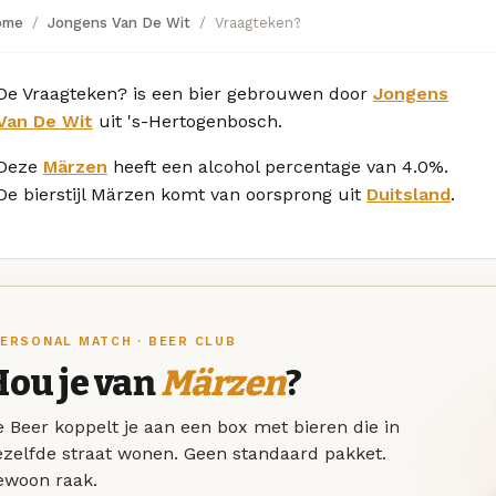
ome
Jongens Van De Wit
Vraagteken?
De Vraagteken? is een bier gebrouwen door
Jongens
Van De Wit
uit 's-Hertogenbosch.
Deze
Märzen
heeft een alcohol percentage van 4.0%.
De bierstijl Märzen komt van oorsprong uit
Duitsland
.
ERSONAL MATCH · BEER CLUB
Hou je van
Märzen
?
 Beer koppelt je aan een box met bieren die in
ezelfde straat wonen. Geen standaard pakket.
ewoon raak.