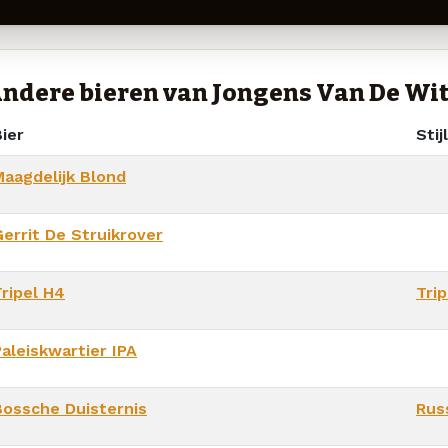
ndere bieren van Jongens Van De Wi
ier
Stijl
Maagdelijk Blond
Gerrit De Struikrover
Tripel H4
Trip
Paleiskwartier IPA
Bossche Duisternis
Rus