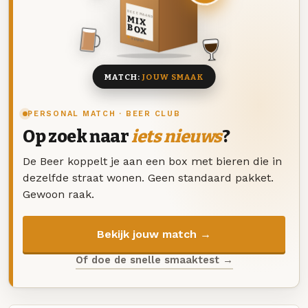
DEZE MAAND
MIX
BOX
8 BIEREN
MATCH:
JOUW SMAAK
PERSONAL MATCH · BEER CLUB
Op zoek naar
iets nieuws
?
De Beer koppelt je aan een box met bieren die in
dezelfde straat wonen. Geen standaard pakket.
Gewoon raak.
Bekijk jouw match →
Of doe de snelle smaaktest →