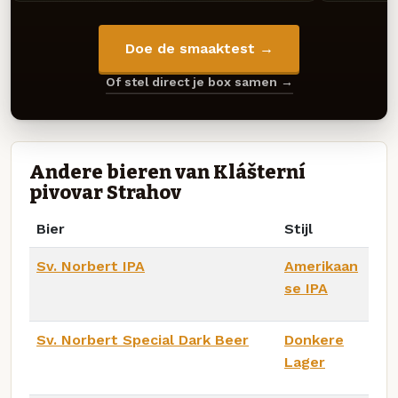
Doe de smaaktest →
Of stel direct je box samen →
Andere bieren van Klášterní
pivovar Strahov
Bier
Stijl
Sv. Norbert IPA
Amerikaan
se IPA
Sv. Norbert Special Dark Beer
Donkere
Lager