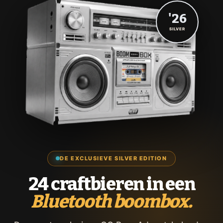
'26
SILVER
DE EXCLUSIEVE SILVER EDITION
24 craftbieren in een
Bluetooth boombox.