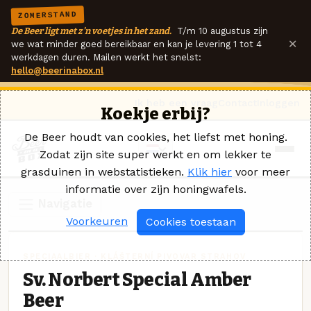
ZOMERSTAND
De Beer ligt met z'n voetjes in het zand.
T/m 10 augustus zijn
×
we wat minder goed bereikbaar en kan je levering 1 tot 4
werkdagen duren. Mailen werkt het snelst:
hello@beerinabox.nl
Ik heb een vraag
Contact
Inloggen
Koekje erbij?
De Beer houdt van cookies, het liefst met honing.
Zodat zijn site super werkt en om lekker te
grasduinen in webstatistieken.
Klik hier
voor meer
informatie over zijn honingwafels.
Navigatie
Voorkeuren
Cookies toestaan
SPECIAALBIER · KLÁŠTERNÍ PIVOVAR STRAHOV
Sv. Norbert Special Amber
Beer