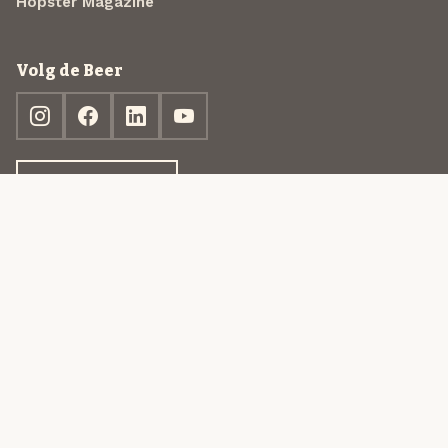
Hopster Magazine
Volg de Beer
Ontdek jouw box
© 2013-2026 Beer in a Box BV