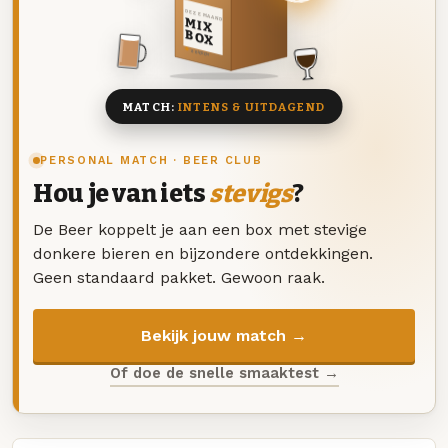
DEZE MAAND
MIX
BOX
8 BIEREN
MATCH:
INTENS & UITDAGEND
PERSONAL MATCH · BEER CLUB
Hou je van iets
stevigs
?
De Beer koppelt je aan een box met stevige
donkere bieren en bijzondere ontdekkingen.
Geen standaard pakket. Gewoon raak.
Bekijk jouw match →
Of doe de snelle smaaktest →