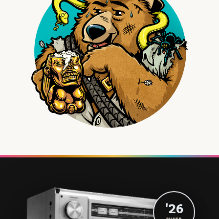
'26
SILVER