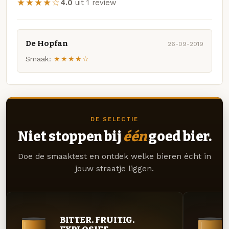
★★★★☆
4.0
uit 1 review
De Hopfan
26-09-2019
Smaak:
★★★★☆
DE SELECTIE
Niet stoppen bij
één
goed bier.
Doe de smaaktest en ontdek welke bieren écht in
jouw straatje liggen.
BITTER. FRUITIG.