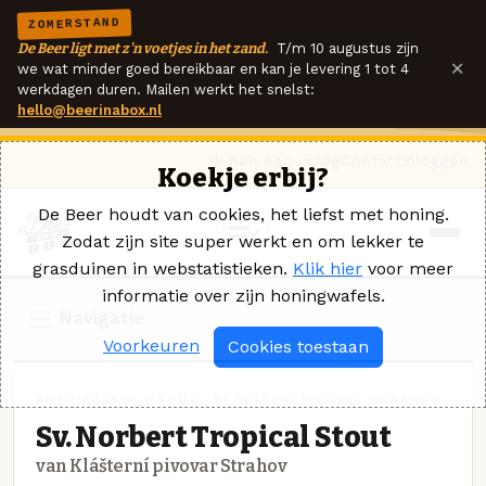
ZOMERSTAND
De Beer ligt met z'n voetjes in het zand.
T/m 10 augustus zijn
×
we wat minder goed bereikbaar en kan je levering 1 tot 4
werkdagen duren. Mailen werkt het snelst:
hello@beerinabox.nl
Ik heb een vraag
Contact
Inloggen
Koekje erbij?
De Beer houdt van cookies, het liefst met honing.
Zodat zijn site super werkt en om lekker te
grasduinen in webstatistieken.
Klik hier
voor meer
informatie over zijn honingwafels.
Navigatie
Voorkeuren
Cookies toestaan
AMERIKAANSE STOUT · KLÁŠTERNÍ PIVOVAR STRAHOV
Sv. Norbert Tropical Stout
van Klášterní pivovar Strahov