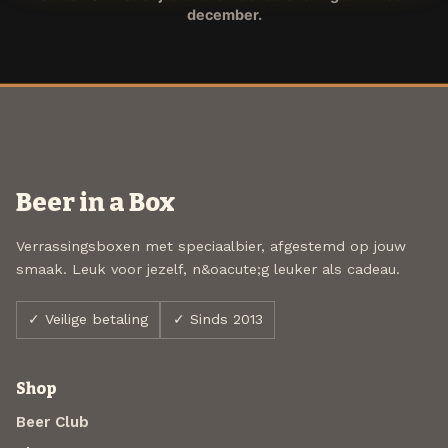
december.
Beer in a Box
Verrassingsboxen met speciaalbier, afgestemd op jouw
smaak. Leuk voor jezelf, n&oacute;g leuker als cadeau.
✓ Veilige betaling
✓ Sinds 2013
Shop
Beer Club