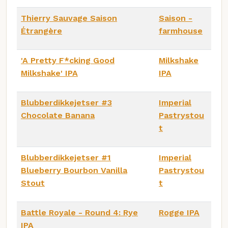
Thierry Sauvage Saison
Saison -
Étrangère
farmhouse
'A Pretty F*cking Good
Milkshake
Milkshake' IPA
IPA
Blubberdikkejetser #3
Imperial
Chocolate Banana
Pastrystou
t
Blubberdikkejetser #1
Imperial
Blueberry Bourbon Vanilla
Pastrystou
Stout
t
Battle Royale - Round 4: Rye
Rogge IPA
IPA