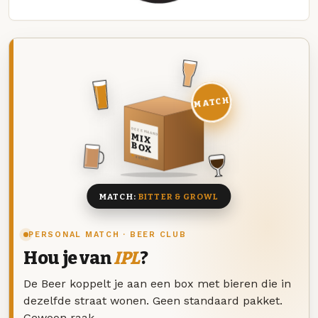
MATCH
DEZE MAAND
MIX
BOX
8 BIEREN
MATCH:
BITTER & GROWL
PERSONAL MATCH · BEER CLUB
Hou je van
IPL
?
De Beer koppelt je aan een box met bieren die in
dezelfde straat wonen. Geen standaard pakket.
Gewoon raak.