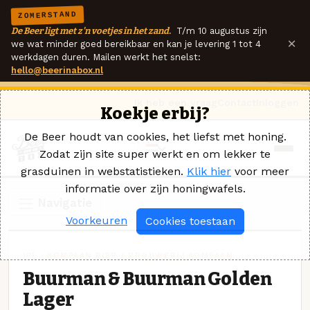
ZOMERSTAND
De Beer ligt met z'n voetjes in het zand.
T/m 10 augustus zijn
×
we wat minder goed bereikbaar en kan je levering 1 tot 4
werkdagen duren. Mailen werkt het snelst:
hello@beerinabox.nl
Ik heb een vraag
Contact
Inloggen
Koekje erbij?
De Beer houdt van cookies, het liefst met honing.
Zodat zijn site super werkt en om lekker te
grasduinen in webstatistieken.
Klik hier
voor meer
informatie over zijn honingwafels.
Navigatie
Voorkeuren
Cookies toestaan
IPL · KOMPAAN BIER / BROUWERIJ KOMPAAN
Buurman & Buurman Golden
Lager