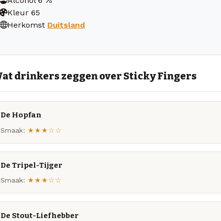
Alcohol
6
Kleur
65
Herkomst
Duitsland
at drinkers zeggen over Sticky Fingers
De Hopfan
Smaak:
★★★☆☆
De Tripel-Tijger
Smaak:
★★★☆☆
De Stout-Liefhebber