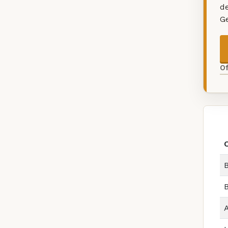
d
G
O
B