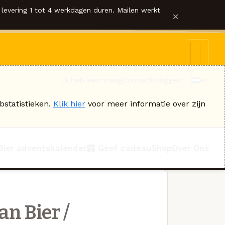
levering 1 tot 4 werkdagen duren. Mailen werkt
×
Ik heb een vraag
Contact
Inloggen
bstatistieken.
Klik hier
voor meer informatie over zijn
Bier adventskalender
Geef cadeau
Shop
Over Ons
n Bier /