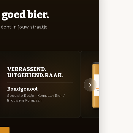
goed bier.
écht in jouw straatje
VERRASSEND.
BITT
UITGEKIEND. RAAK.
EXP
Bondgenoot
Han
Speciale Belge · Kompaan Bier /
DIPA ·
Brouwerij Kompaan
Kompa