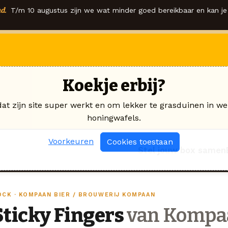
d.
T/m 10 augustus zijn we wat minder goed bereikbaar en kan je 
Koekje erbij?
dat zijn site super werkt en om lekker te grasduinen in we
honingwafels.
Voorkeuren
Cookies toestaan
Stel jouw box samen
OCK · KOMPAAN BIER / BROUWERIJ KOMPAAN
Sticky Fingers
van Kompaa