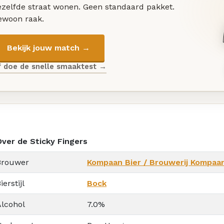
ezelfde straat wonen. Geen standaard pakket.
ewoon raak.
Bekijk jouw match →
f doe de snelle smaaktest →
Over de Sticky Fingers
Brouwer
Kompaan Bier / Brouwerij Kompaa
ierstijl
Bock
Alcohol
7.0%