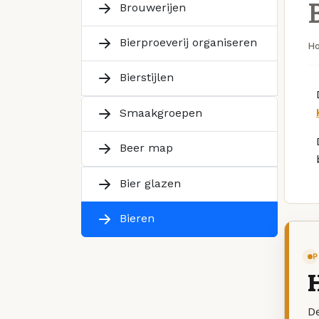
Brouwerijen
Bierproeverij organiseren
H
Bierstijlen
Smaakgroepen
Beer map
Bier glazen
Bieren
P
De