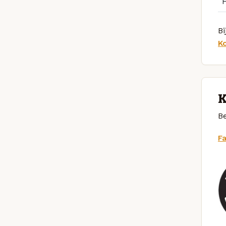
Bi
K
K
Be
F