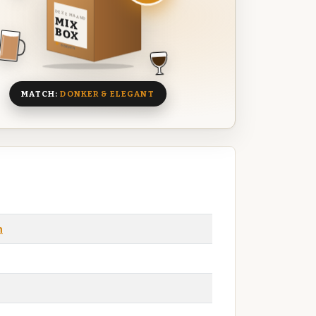
DEZE MAAND
MIX
BOX
8 BIEREN
MATCH:
DONKER & ELEGANT
n