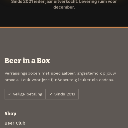
Sinds 2021 ieder jaar uitverkocht. Levering ruim voor
december.
Beer in a Box
Verrassingsboxen met speciaalbier, afgestemd op jouw
smaak. Leuk voor jezelf, n&oacute;g leuker als cadeau.
✓ Veilige betaling
✓ Sinds 2013
Shop
Beer Club