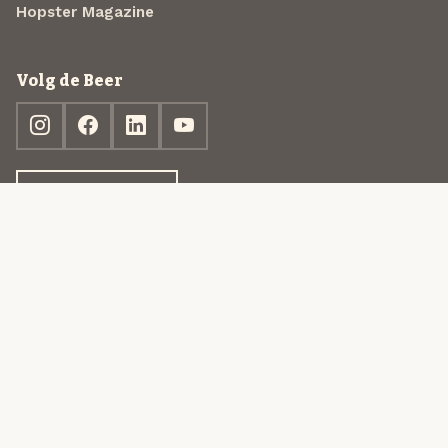
Hopster Magazine
Volg de Beer
Ontdek jouw box
© 2013-2026 Beer in a Box BV