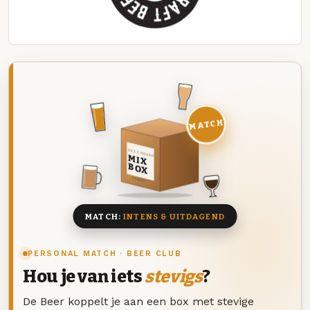
MATCH
DEZE MAAND
MIX
BOX
8 BIEREN
MATCH:
INTENS & UITDAGEND
PERSONAL MATCH · BEER CLUB
Hou je van iets
stevigs
?
De Beer koppelt je aan een box met stevige