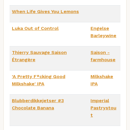
When Life Gives You Lemons
Luka Out of Control
Engelse
Barleywine
Thierry Sauvage Saison
Saison -
Étrangère
farmhouse
'A Pretty F*cking Good
Milkshake
Milkshake' IPA
IPA
Blubberdikkejetser #3
Imperial
Chocolate Banana
Pastrystou
t