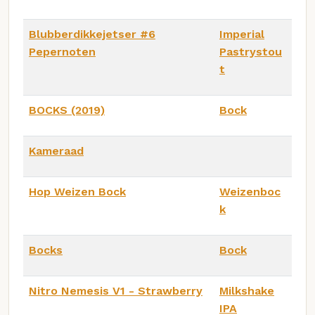
Blubberdikkejetser #6
Imperial
Pepernoten
Pastrystou
t
BOCKS (2019)
Bock
Kameraad
Hop Weizen Bock
Weizenboc
k
Bocks
Bock
Nitro Nemesis V1 - Strawberry
Milkshake
IPA