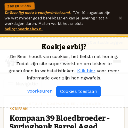
ZOMERSTAND
De Beer ligt met z'n voetjes in het zand.
T/m 10 augustus zijn
×
we wat minder goed bereikbaar en kan je levering 1 tot 4
werkdagen duren. Mailen werkt het snelst:
hello@beerinabox.nl
Ik heb een vraag
Contact
Inloggen
Koekje erbij?
De Beer houdt van cookies, het liefst met honing.
Zodat zijn site super werkt en om lekker te
grasduinen in webstatistieken.
Klik hier
voor meer
informatie over zijn honingwafels.
Navigatie
Voorkeuren
Cookies toestaan
IMPERIAL STOUT · KOMPAAN BIER / BROUWERIJ
KOMPAAN
Kompaan 39 Bloedbroeder -
Springbank Barrel Aged