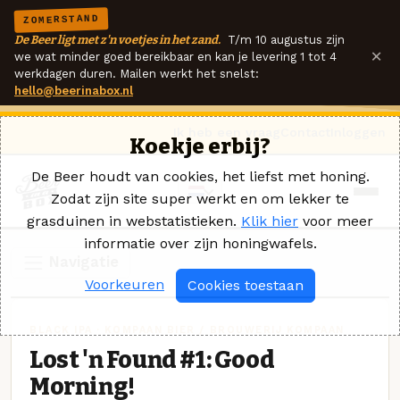
ZOMERSTAND
De Beer ligt met z'n voetjes in het zand.
T/m 10 augustus zijn
×
we wat minder goed bereikbaar en kan je levering 1 tot 4
werkdagen duren. Mailen werkt het snelst:
hello@beerinabox.nl
Ik heb een vraag
Contact
Inloggen
Koekje erbij?
De Beer houdt van cookies, het liefst met honing.
Zodat zijn site super werkt en om lekker te
grasduinen in webstatistieken.
Klik hier
voor meer
informatie over zijn honingwafels.
Navigatie
Voorkeuren
Cookies toestaan
BLACK IPA · KOMPAAN BIER / BROUWERIJ KOMPAAN
Lost 'n Found #1: Good
Morning!