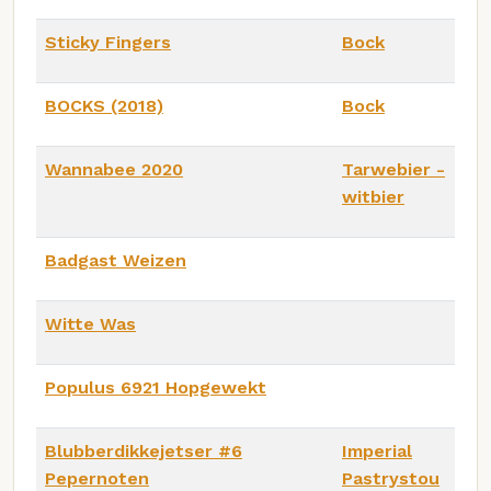
Sticky Fingers
Bock
BOCKS (2018)
Bock
Wannabee 2020
Tarwebier -
witbier
Badgast Weizen
Witte Was
Populus 6921 Hopgewekt
Blubberdikkejetser #6
Imperial
Pepernoten
Pastrystou