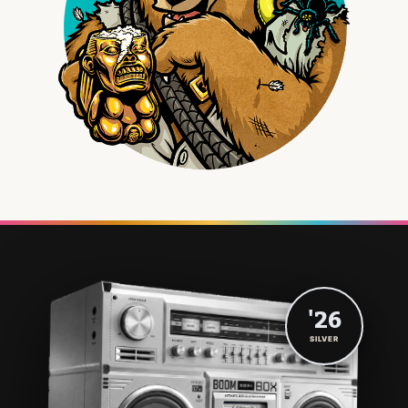
'26
SILVER