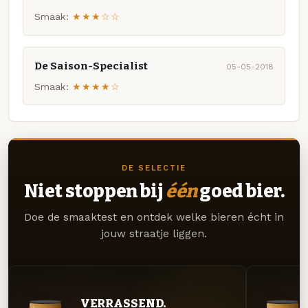
Smaak:
★★★☆☆
De Saison-Specialist
05-05-2018
Smaak:
★★★★☆
DE SELECTIE
Niet stoppen bij
één
goed bier.
Doe de smaaktest en ontdek welke bieren écht in
jouw straatje liggen.
VERRASSEND.