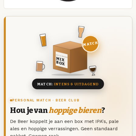
MATCH
DEZE MAAND
MIX
BOX
8 BIEREN
MATCH:
INTENS & UITDAGEND
PERSONAL MATCH · BEER CLUB
Hou je van
hoppige bieren
?
De Beer koppelt je aan een box met IPA's, pale
ales en hoppige verrassingen. Geen standaard
pakket. Gewoon raak.