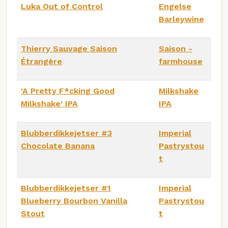
Luka Out of Control
Engelse
Barleywine
Thierry Sauvage Saison
Saison -
Étrangère
farmhouse
'A Pretty F*cking Good
Milkshake
Milkshake' IPA
IPA
Blubberdikkejetser #3
Imperial
Chocolate Banana
Pastrystou
t
Blubberdikkejetser #1
Imperial
Blueberry Bourbon Vanilla
Pastrystou
Stout
t