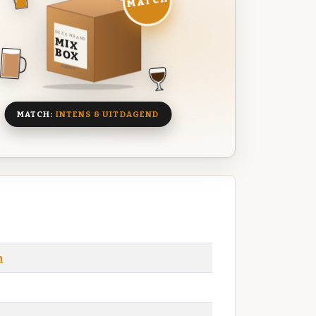
MATCH
DEZE MAAND
MIX
BOX
8 BIEREN
MATCH:
INTENS & UITDAGEND
n