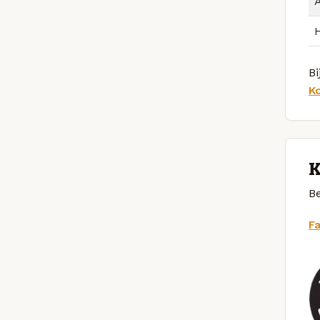
Bi
K
K
Be
F