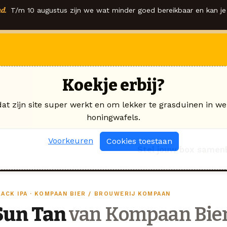
d.
T/m 10 augustus zijn we wat minder goed bereikbaar en kan je 
Koekje erbij?
dat zijn site super werkt en om lekker te grasduinen in we
honingwafels.
Voorkeuren
Cookies toestaan
Stel jouw box samen
LACK IPA · KOMPAAN BIER / BROUWERIJ KOMPAAN
Sun Tan
van Kompaan Bier 