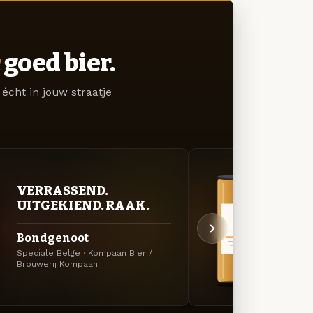
goed bier.
écht in jouw straatje
VERRASSEND.
BITT
UITGEKIEND. RAAK.
EXP
Bondgenoot
Han
Speciale Belge · Kompaan Bier /
DIPA ·
Brouwerij Kompaan
Kompa