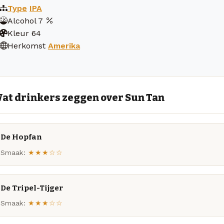
Type
IPA
Alcohol
7
Kleur
64
Herkomst
Amerika
at drinkers zeggen over Sun Tan
De Hopfan
Smaak:
★★★☆☆
De Tripel-Tijger
Smaak:
★★★☆☆