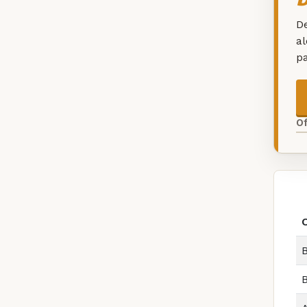
De
a
p
O
B