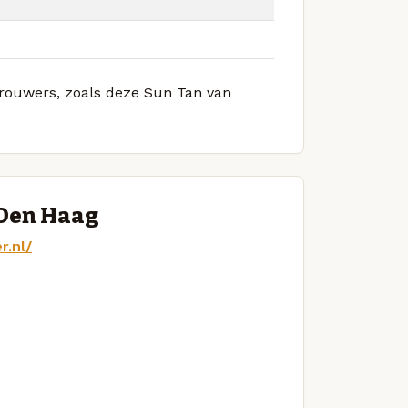
 brouwers, zoals deze Sun Tan van
 Den Haag
r.nl/