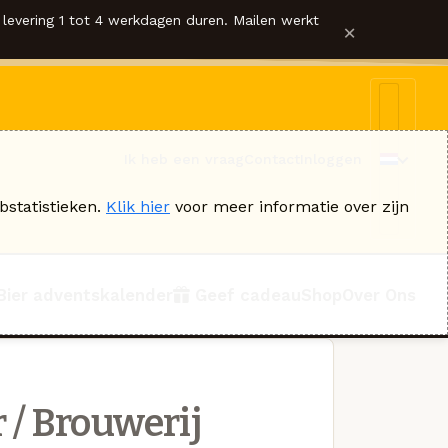
levering 1 tot 4 werkdagen duren. Mailen werkt
×
Ik heb een vraag
Contact
Inloggen
bstatistieken.
Klik hier
voor meer informatie over zijn
Bier adventskalender
Geef cadeau
Shop
Over Ons
/ Brouwerij