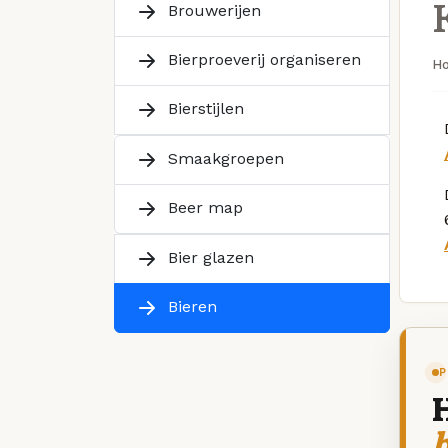
Brouwerijen
Bierproeverij organiseren
H
Bierstijlen
Smaakgroepen
Beer map
Bier glazen
Bieren
P