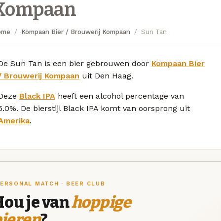
Kompaan
ome
Kompaan Bier / Brouwerij Kompaan
Sun Tan
De Sun Tan is een bier gebrouwen door
Kompaan Bier
/ Brouwerij Kompaan
uit Den Haag.
Deze
Black IPA
heeft een alcohol percentage van
6.0%. De bierstijl Black IPA komt van oorsprong uit
Amerika
.
ERSONAL MATCH · BEER CLUB
Hou je van
hoppige
bieren
?