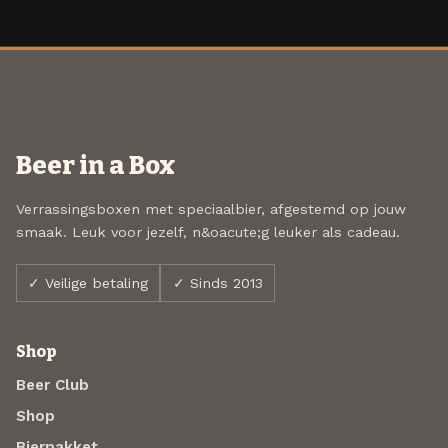
Beer in a Box
Verrassingsboxen met speciaalbier, afgestemd op jouw
smaak. Leuk voor jezelf, n&oacute;g leuker als cadeau.
✓ Veilige betaling
✓ Sinds 2013
Shop
Beer Club
Shop
Bierpakket