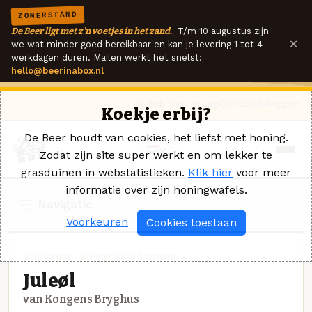
ZOMERSTAND
De Beer ligt met z'n voetjes in het zand.
T/m 10 augustus zijn
×
we wat minder goed bereikbaar en kan je levering 1 tot 4
werkdagen duren. Mailen werkt het snelst:
hello@beerinabox.nl
Ik heb een vraag
Contact
Inloggen
Koekje erbij?
De Beer houdt van cookies, het liefst met honing.
Zodat zijn site super werkt en om lekker te
grasduinen in webstatistieken.
Klik hier
voor meer
informatie over zijn honingwafels.
Navigatie
Voorkeuren
Cookies toestaan
MALTBIER · KONGENS BRYGHUS
Juleøl
van Kongens Bryghus