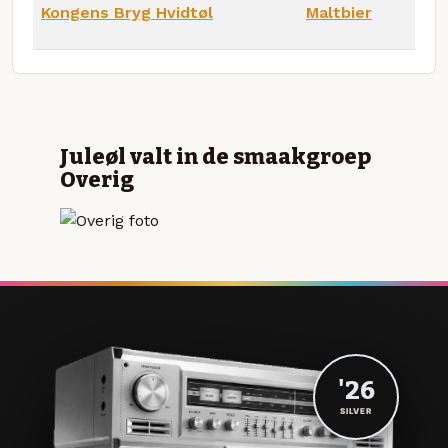
Kongens Bryg Hvidtøl
Maltbier
Juleøl valt in de smaakgroep
Overig
'26
SILVER