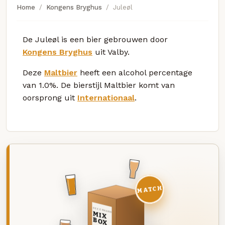
Home
Kongens Bryghus
Juleøl
De Juleøl is een bier gebrouwen door
Kongens Bryghus
uit Valby.
Deze
Maltbier
heeft een alcohol percentage
van 1.0%. De bierstijl Maltbier komt van
oorsprong uit
Internationaal
.
MATCH
DEZE MAAND
MIX
BOX