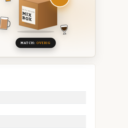
DEZE MAAND
MIX
BOX
8 BIEREN
MATCH:
OVERIG