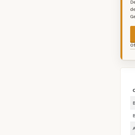
De
d
G
O
B