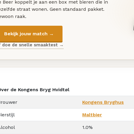
 Beer koppelt je aan een box met bieren die in
ezelfde straat wonen. Geen standaard pakket.
ewoon raak.
Bekijk jouw match →
f doe de snelle smaaktest →
Over de Kongens Bryg Hvidtøl
Brouwer
Kongens Bryghus
ierstijl
Maltbier
Alcohol
1.0%