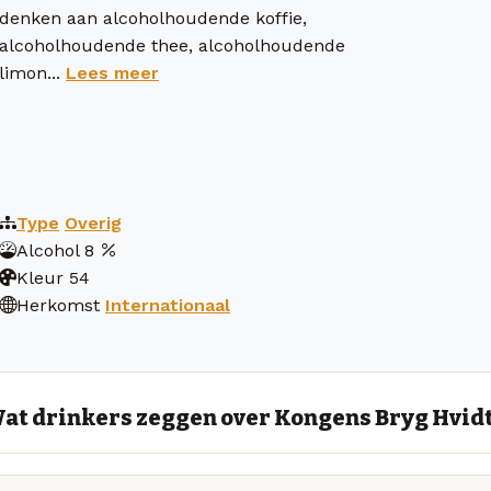
denken aan alcoholhoudende koffie,
alcoholhoudende thee, alcoholhoudende
limon...
Lees meer
Type
Overig
Alcohol
8
Kleur
54
Herkomst
Internationaal
at drinkers zeggen over Kongens Bryg Hvid