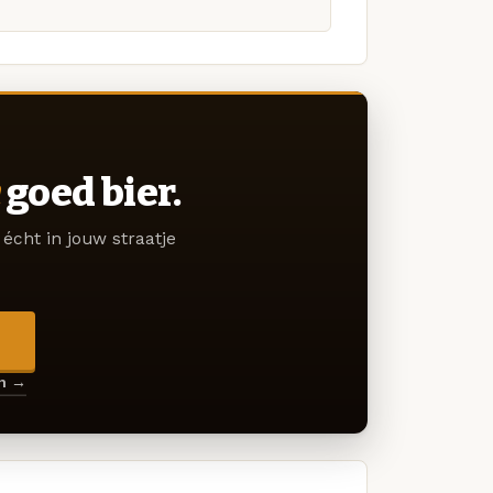
goed bier.
écht in jouw straatje
→
en →