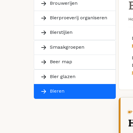
Brouwerijen
Bierproeverij organiseren
H
Bierstijlen
Smaakgroepen
Beer map
Bier glazen
Bieren
P