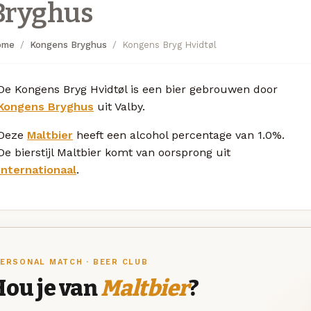
Bryghus
ome
Kongens Bryghus
Kongens Bryg Hvidtøl
De Kongens Bryg Hvidtøl is een bier gebrouwen door
Kongens Bryghus
uit Valby.
Deze
Maltbier
heeft een alcohol percentage van 1.0%.
De bierstijl Maltbier komt van oorsprong uit
Internationaal
.
ERSONAL MATCH · BEER CLUB
Hou je van
Maltbier
?