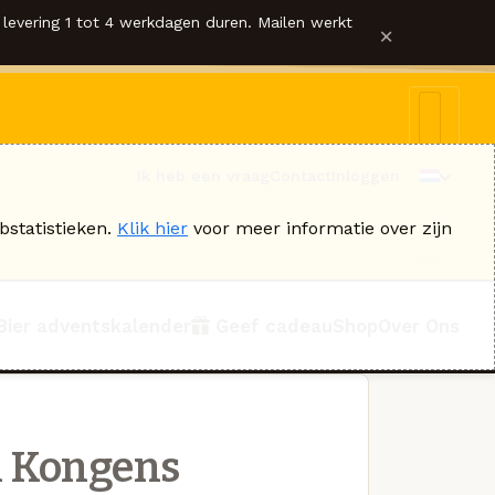
levering 1 tot 4 werkdagen duren. Mailen werkt
×
Ik heb een vraag
Contact
Inloggen
bstatistieken.
Klik hier
voor meer informatie over zijn
Bier adventskalender
Geef cadeau
Shop
Over Ons
 Kongens