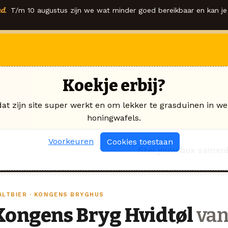
d.
T/m 10 augustus zijn we wat minder goed bereikbaar en kan je 
Koekje erbij?
dat zijn site super werkt en om lekker te grasduinen in we
honingwafels.
Voorkeuren
Cookies toestaan
Stel jouw box samen
ALTBIER · KONGENS BRYGHUS
Kongens Bryg Hvidtøl
van