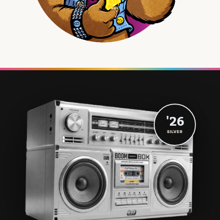
'26
SILVER