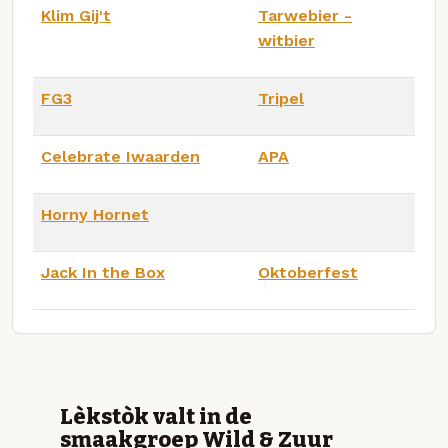
Klim Gij't
Tarwebier -
witbier
FG3
Tripel
Celebrate Iwaarden
APA
Horny Hornet
Jack In the Box
Oktoberfest
Lèkstòk valt in de
smaakgroep Wild & Zuur