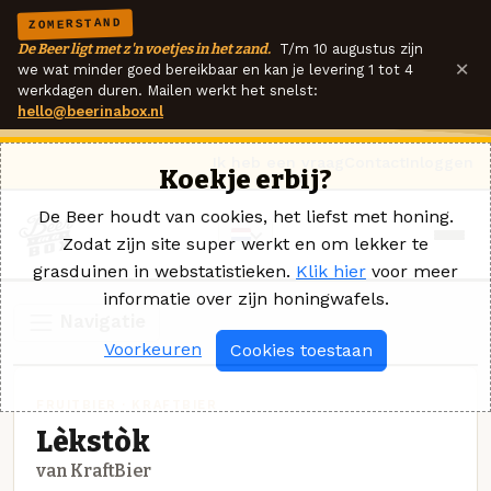
ZOMERSTAND
De Beer ligt met z'n voetjes in het zand.
T/m 10 augustus zijn
×
we wat minder goed bereikbaar en kan je levering 1 tot 4
werkdagen duren. Mailen werkt het snelst:
hello@beerinabox.nl
Ik heb een vraag
Contact
Inloggen
Koekje erbij?
De Beer houdt van cookies, het liefst met honing.
Zodat zijn site super werkt en om lekker te
grasduinen in webstatistieken.
Klik hier
voor meer
informatie over zijn honingwafels.
Navigatie
Voorkeuren
Cookies toestaan
FRUITBIER · KRAFTBIER
Lèkstòk
van KraftBier