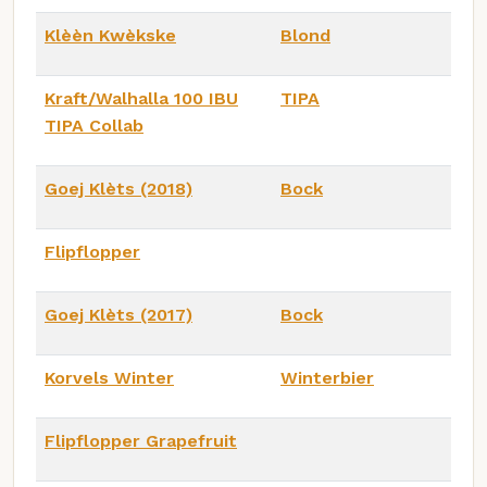
Klèèn Kwèkske
Blond
Kraft/Walhalla 100 IBU
TIPA
TIPA Collab
Goej Klèts (2018)
Bock
Flipflopper
Goej Klèts (2017)
Bock
Korvels Winter
Winterbier
Flipflopper Grapefruit