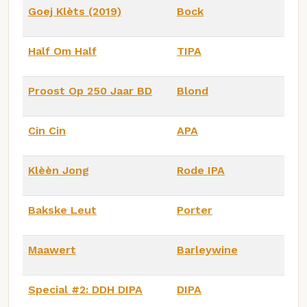
Goej Klèts (2019)
Bock
Half Om Half
TIPA
Proost Op 250 Jaar BD
Blond
Cin Cin
APA
Klèèn Jong
Rode IPA
Bakske Leut
Porter
Maawert
Barleywine
Special #2: DDH DIPA
DIPA