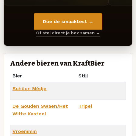
Doe de smaaktest →
Of stel direct je box samen →
Andere bieren van KraftBier
Bier
Stijl
Schôon Mèdje
De Gouden Swaen/Het
Tripel
Witte Kasteel
Vroemmm