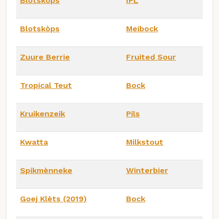
Blotskòps
IPL
Blotskòps
Meibock
Zuure Berrie
Fruited Sour
Tropical Teut
Bock
Kruikenzeik
Pils
Kwatta
Milkstout
Spikmènneke
Winterbier
Goej Klèts (2019)
Bock