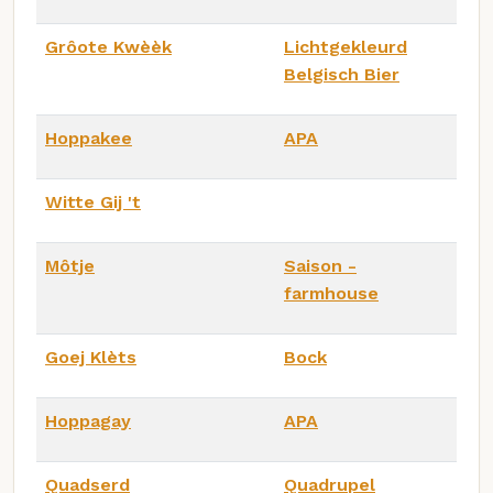
Grôote Kwèèk
Lichtgekleurd
Belgisch Bier
Hoppakee
APA
Witte Gij 't
Môtje
Saison -
farmhouse
Goej Klèts
Bock
Hoppagay
APA
Quadserd
Quadrupel