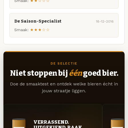
Smaak:
★★☆☆☆
De Saison-Specialist
18-12-2016
Smaak:
★★★☆☆
DE SELECTIE
Niet stoppen bij
één
goed bier.
Doe de smaaktest en ontdek welke bieren écht in
jouw straatje liggen.
VERRASSEND.
UITGEKIEND. RAAK.