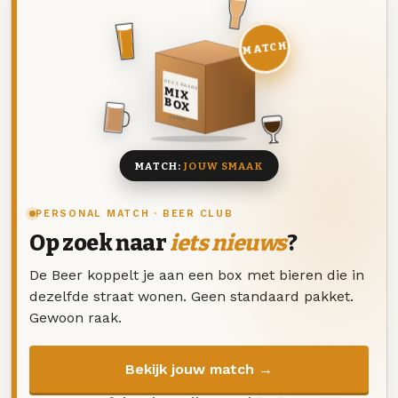
MATCH
DEZE MAAND
MIX
BOX
8 BIEREN
MATCH:
JOUW SMAAK
PERSONAL MATCH · BEER CLUB
Op zoek naar
iets nieuws
?
De Beer koppelt je aan een box met bieren die in
dezelfde straat wonen. Geen standaard pakket.
Gewoon raak.
Bekijk jouw match →