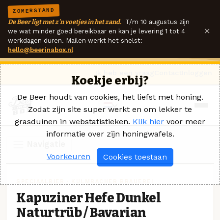
ZOMERSTAND
De Beer ligt met z'n voetjes in het zand.
T/m 10 augustus zijn
×
we wat minder goed bereikbaar en kan je levering 1 tot 4
werkdagen duren. Mailen werkt het snelst:
hello@beerinabox.nl
Ik heb een vraag
Contact
Inloggen
Koekje erbij?
De Beer houdt van cookies, het liefst met honing.
Zodat zijn site super werkt en om lekker te
grasduinen in webstatistieken.
Klik hier
voor meer
informatie over zijn honingwafels.
Navigatie
Voorkeuren
Cookies toestaan
SPECIAALBIER · KULMBACHER BRAUEREI
Kapuziner Hefe Dunkel
Naturtrüb / Bavarian