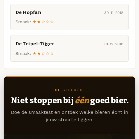
De Hopfan
30-11-2018
Smaak:
★★☆☆☆
De Tripel-Tijger
01-12-2018
Smaak:
★★☆☆☆
DE SELECTIE
Niet stoppen bij
één
goed bier.
Doe de smaaktest en ontdek welke bieren écht in
jouw straatje liggen.