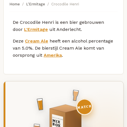
Home
L'Ermitage
Crocodile Henri
De Crocodile Henri is een bier gebrouwen
door
L'Ermitage
uit Anderlecht.
Deze
Cream Ale
heeft een alcohol percentage
van 5.0%. De bierstijl Cream Ale komt van
oorsprong uit
Amerika
.
MATCH
DEZE MAAND
MIX
BOX