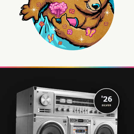
'26
SILVER