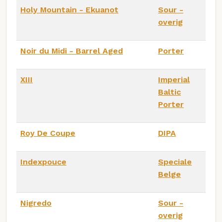
Holy Mountain - Ekuanot
Sour -
overig
Noir du Midi - Barrel Aged
Porter
XIII
Imperial
Baltic
Porter
Roy De Coupe
DIPA
Indexpouce
Speciale
Belge
Nigredo
Sour -
overig