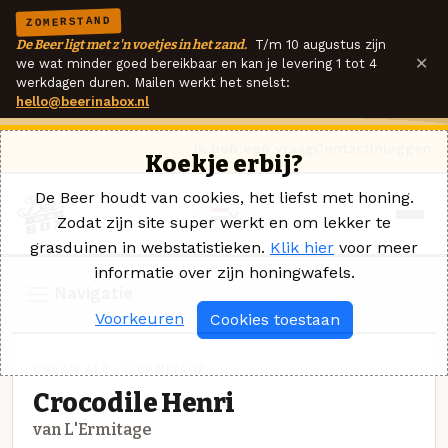
ZOMERSTAND
De Beer ligt met z'n voetjes in het zand.
T/m 10 augustus zijn
×
we wat minder goed bereikbaar en kan je levering 1 tot 4
werkdagen duren. Mailen werkt het snelst:
hello@beerinabox.nl
Ik heb een vraag
Contact
Inloggen
Koekje erbij?
De Beer houdt van cookies, het liefst met honing.
Zodat zijn site super werkt en om lekker te
grasduinen in webstatistieken.
Klik hier
voor meer
informatie over zijn honingwafels.
Navigatie
Voorkeuren
Cookies toestaan
CREAM ALE · L'ERMITAGE
Crocodile Henri
van L'Ermitage