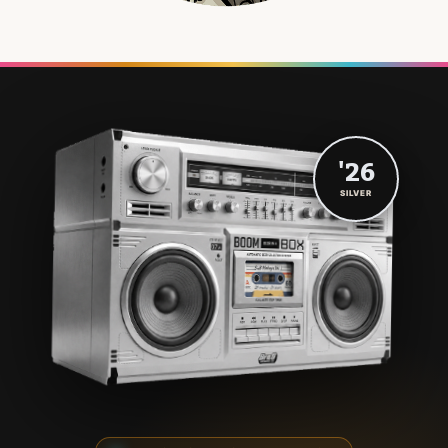
'26
SILVER