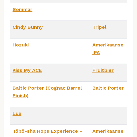
Sommar
Cindy Bunny
Tripel
Hozuki
Amerikaanse
IPA
Kiss My ACE
Fruitbier
Baltic Porter (Cognac Barrel
Baltic Porter
Finish)
Lux
Tōbō-sha Hops Experience -
Amerikaanse