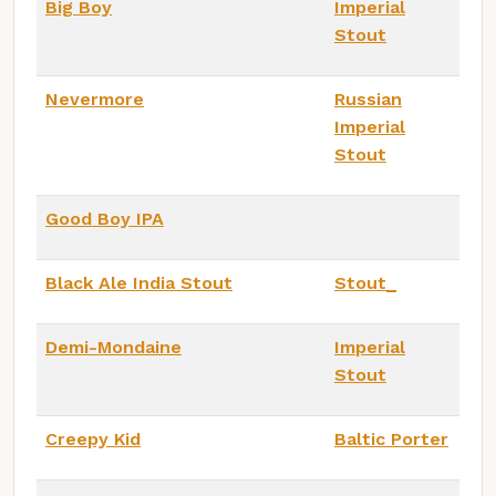
Big Boy
Imperial
Stout
Nevermore
Russian
Imperial
Stout
Good Boy IPA
Black Ale India Stout
Stout_
Demi-Mondaine
Imperial
Stout
Creepy Kid
Baltic Porter