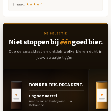
Smaak:
★★★★☆
DE SELECTIE
Niet stoppen bij
één
goed bier.
Doe de smaaktest en ontdek welke bieren écht in
jouw straatje liggen.
DONKER. DIK. DECADENT.
Cognac Barrel
Amerikaanse Barleywine · La
Débauche