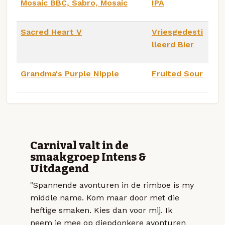
Mosaic BBC, Sabro, Mosaic
IPA
Sacred Heart V
Vriesgedesti
lleerd Bier
Grandma's Purple Nipple
Fruited Sour
Carnival valt in de
smaakgroep Intens &
Uitdagend
"Spannende avonturen in de rimboe is my
middle name. Kom maar door met die
heftige smaken. Kies dan voor mij. Ik
neem je mee op diepdonkere avonturen