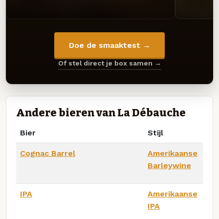
Doe de smaaktest →
Of stel direct je box samen →
Andere bieren van La Débauche
Bier
Stijl
Cognac Barrel
Amerikaanse
Barleywine
IPA
Amerikaanse
IPA