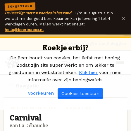
ZOMERSTAND
De Beer ligt met z'n voetjes in het zand.
T/m 10 augustus zijn
×
we wat minder goed bereikbaar en kan je levering 1 tot 4
werkdagen duren. Mailen werkt het snelst:
hello@beerinabox.nl
Ik heb een vraag
Contact
Inloggen
Koekje erbij?
De Beer houdt van cookies, het liefst met honing.
Zodat zijn site super werkt en om lekker te
grasduinen in webstatistieken.
Klik hier
voor meer
informatie over zijn honingwafels.
Navigatie
Voorkeuren
Cookies toestaan
IMPERIAL PASTRYSTOUT · LA DÉBAUCHE
Carnival
van La Débauche