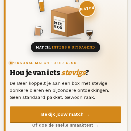
MATCH
DEZE MAAND
MIX
BOX
8 BIEREN
MATCH:
INTENS & UITDAGEND
PERSONAL MATCH · BEER CLUB
Hou je van iets
stevigs
?
De Beer koppelt je aan een box met stevige
donkere bieren en bijzondere ontdekkingen.
Geen standaard pakket. Gewoon raak.
Bekijk jouw match →
Of doe de snelle smaaktest →