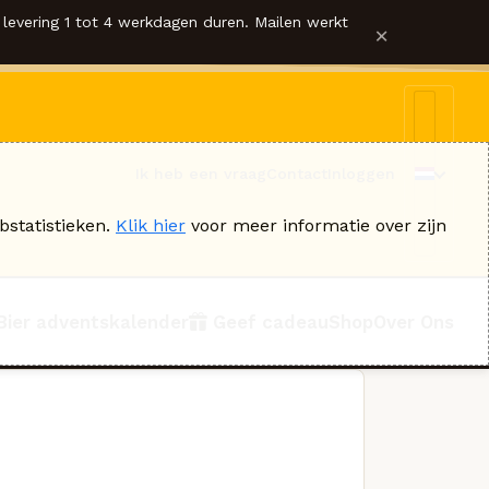
levering 1 tot 4 werkdagen duren. Mailen werkt
×
Ik heb een vraag
Contact
Inloggen
bstatistieken.
Klik hier
voor meer informatie over zijn
Bier adventskalender
Geef cadeau
Shop
Over Ons