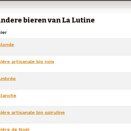
ndere bieren van La Lutine
ier
Blonde
ière artisanale bio noix
Ambrée
Blanche
ière artisanale bio spiruline
Bière de Noël