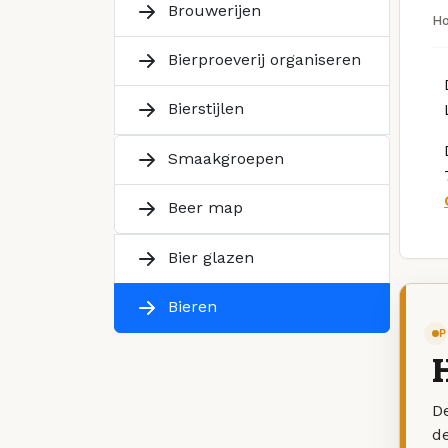
Brouwerijen
H
Bierproeverij organiseren
Bierstijlen
Smaakgroepen
Beer map
Bier glazen
Bieren
P
De
d