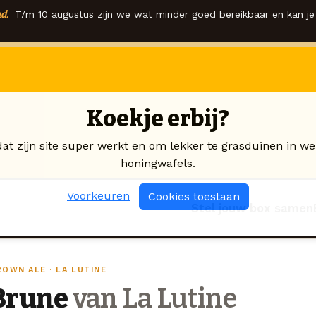
d.
T/m 10 augustus zijn we wat minder goed bereikbaar en kan je 
Koekje erbij?
dat zijn site super werkt en om lekker te grasduinen in we
honingwafels.
Voorkeuren
Cookies toestaan
Stel jouw box samen
OWN ALE · LA LUTINE
Brune
van La Lutine