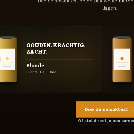
Doe de smaaktest en ontdek welke bieren 
liggen.
GOUDEN. KRACHTIG.
ZACHT.
Blonde
Blond · La Lutine
Doe de smaaktest 
Of stel direct je box sam