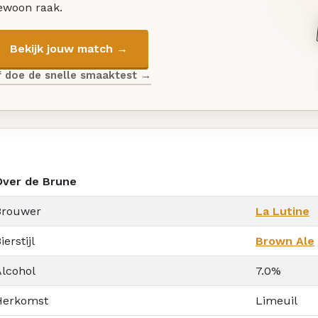
ewoon raak.
Bekijk jouw match →
f doe de snelle smaaktest →
Over de Brune
Brouwer
La Lutine
ierstijl
Brown Ale
Alcohol
7.0%
Herkomst
Limeuil