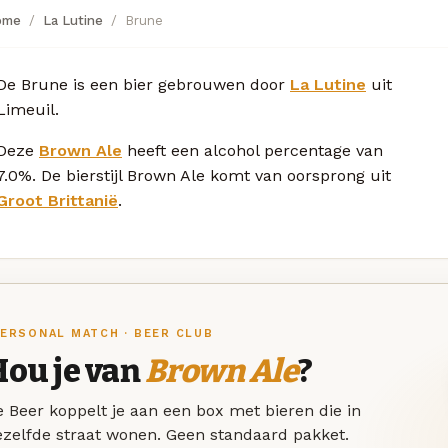
ome
La Lutine
Brune
De Brune is een bier gebrouwen door
La Lutine
uit
Limeuil.
Deze
Brown Ale
heeft een alcohol percentage van
7.0%. De bierstijl Brown Ale komt van oorsprong uit
Groot Brittanië
.
ERSONAL MATCH · BEER CLUB
Hou je van
Brown Ale
?
 Beer koppelt je aan een box met bieren die in
ezelfde straat wonen. Geen standaard pakket.