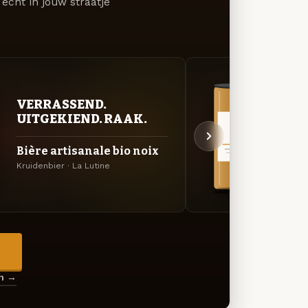
écht in jouw straatje
VERRASSEND.
VER
UITGEKIEND. RAAK.
UIT
Bière artisanale bio noix
Amb
Kruidenbier · La Lutine
Red Al
→
en →