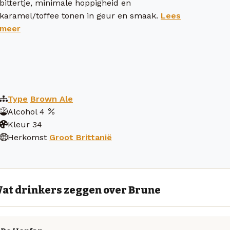
bittertje, minimale hoppigheid en
karamel/toffee tonen in geur en smaak.
Lees
meer
Type
Brown Ale
Alcohol
4
Kleur
34
Herkomst
Groot Brittanië
at drinkers zeggen over Brune