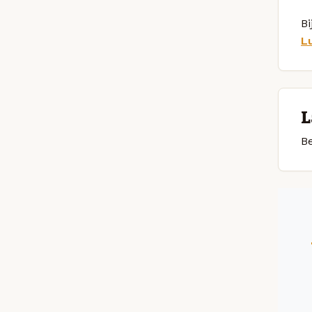
Bi
L
L
Be