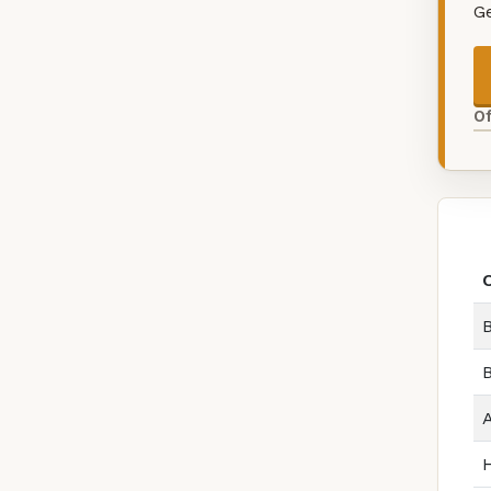
G
O
B