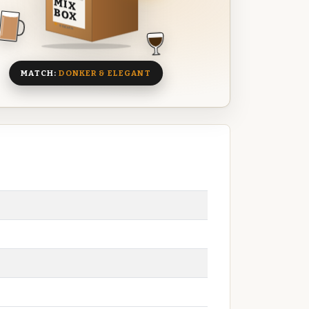
MIX
BOX
8 BIEREN
MATCH:
DONKER & ELEGANT