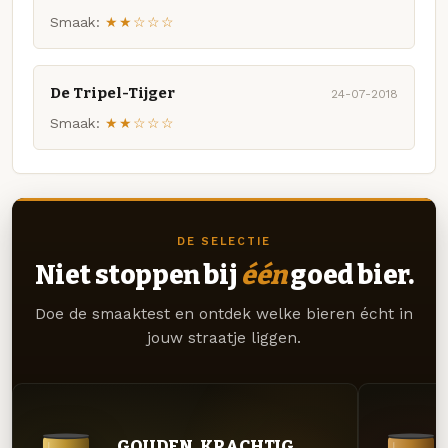
Smaak:
★★☆☆☆
De Tripel-Tijger
24-07-2018
Smaak:
★★☆☆☆
DE SELECTIE
Niet stoppen bij
één
goed bier.
Doe de smaaktest en ontdek welke bieren écht in
jouw straatje liggen.
GOUDEN. KRACHTIG.