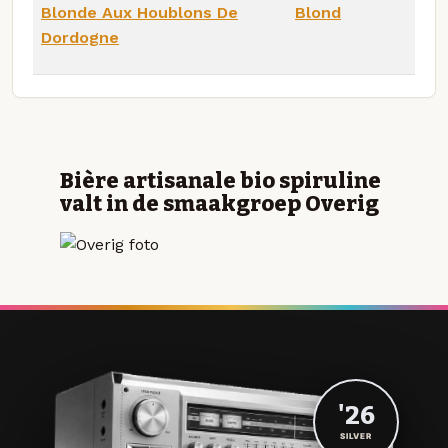
Blonde Aux Houblons De
Blond
Dordogne
Bière artisanale bio spiruline
valt in de smaakgroep Overig
'26
SILVER