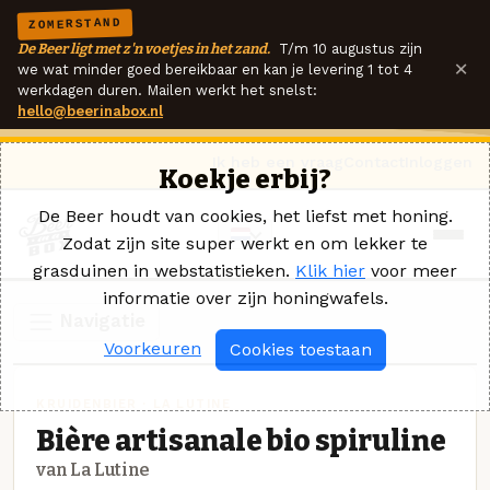
ZOMERSTAND
De Beer ligt met z'n voetjes in het zand.
T/m 10 augustus zijn
×
we wat minder goed bereikbaar en kan je levering 1 tot 4
werkdagen duren. Mailen werkt het snelst:
hello@beerinabox.nl
Ik heb een vraag
Contact
Inloggen
Koekje erbij?
De Beer houdt van cookies, het liefst met honing.
Zodat zijn site super werkt en om lekker te
grasduinen in webstatistieken.
Klik hier
voor meer
informatie over zijn honingwafels.
Navigatie
Voorkeuren
Cookies toestaan
KRUIDENBIER · LA LUTINE
Bière artisanale bio spiruline
van La Lutine