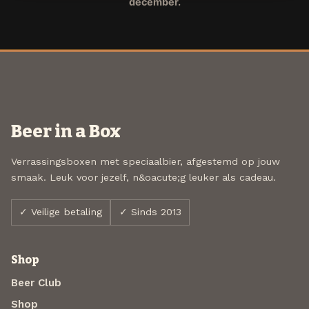
december.
Beer in a Box
Verrassingsboxen met speciaalbier, afgestemd op jouw
smaak. Leuk voor jezelf, n&oacute;g leuker als cadeau.
✓ Veilige betaling
✓ Sinds 2013
Shop
Beer Club
Shop