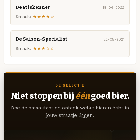
De Pilskenner
18-06-2022
Smaak:
★★★★☆
De Saison-Specialist
22-05-2021
Smaak:
★★★☆☆
DE SELECTIE
Niet stoppen bij
één
goed bier.
Doe de smaaktest en ontdek welke bieren écht in
jouw straatje liggen.