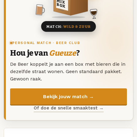
MIX
BOX
8 BIEREN
MATCH:
WILD & ZUUR
PERSONAL MATCH · BEER CLUB
Hou je van
Gueuze
?
De Beer koppelt je aan een box met bieren die in
dezelfde straat wonen. Geen standaard pakket.
Gewoon raak.
Bekijk jouw match →
Of doe de snelle smaaktest →