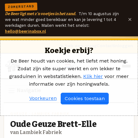
ZOMERSTAND
De Beer ligt met z'n voetjes in het zand.
T/m 10 augustus zijn
×
we wat minder goed bereikbaar en kan je levering 1 tot 4
werkdagen duren. Mailen werkt het snelst:
hello@beerinabox.nl
Ik heb een vraag
Contact
Inloggen
Koekje erbij?
De Beer houdt van cookies, het liefst met honing.
Zodat zijn site super werkt en om lekker te
grasduinen in webstatistieken.
Klik hier
voor meer
informatie over zijn honingwafels.
Navigatie
Voorkeuren
Cookies toestaan
GUEUZE · LAMBIEK FABRIEK
Oude Geuze Brett-Elle
van Lambiek Fabriek