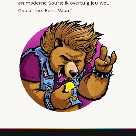
en moderne Sours; ik overtuig jou wel.
Geloof me. Echt. Waar.”