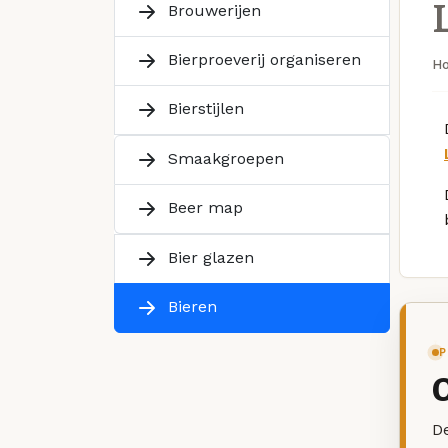
Brouwerijen
Bierproeverij organiseren
H
Bierstijlen
Smaakgroepen
Beer map
Bier glazen
Bieren
P
De