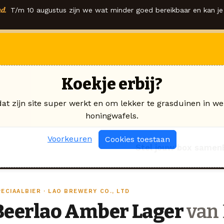
d.
T/m 10 augustus zijn we wat minder goed bereikbaar en kan je 
Koekje erbij?
dat zijn site super werkt en om lekker te grasduinen in we
honingwafels.
Voorkeuren
Cookies toestaan
Stel jouw box samen
ECIAALBIER · LAO BREWERY CO., LTD
Beerlao Amber Lager
van 