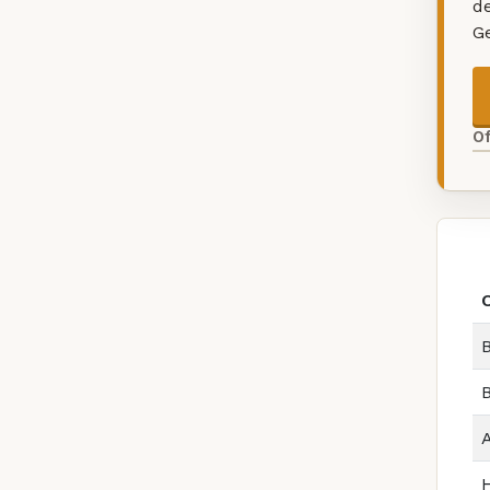
d
G
O
B