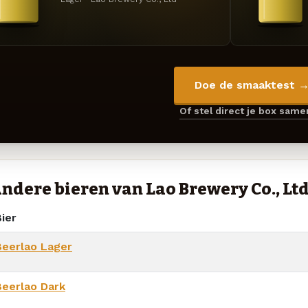
Doe de smaaktest 
Of stel direct je box sam
ndere bieren van Lao Brewery Co., Lt
ier
Beerlao Lager
Beerlao Dark