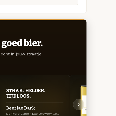
goed bier.
écht in jouw straatje
STRAK. HELDER.
STR
TIJDLOOS.
TIJ
Beerlao Dark
Beer
Donkere Lager · Lao Brewery Co.,
Lager 