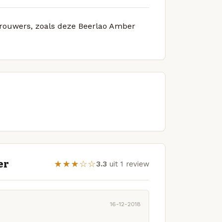
 brouwers, zoals deze Beerlao Amber
er
★★★☆☆
3.3
uit 1 review
16-12-2018