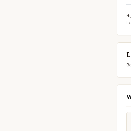
Bi
L
L
Be
W