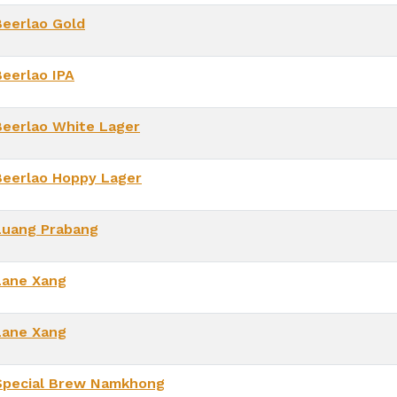
Beerlao Gold
Beerlao IPA
Beerlao White Lager
Beerlao Hoppy Lager
Luang Prabang
Lane Xang
Lane Xang
Special Brew Namkhong