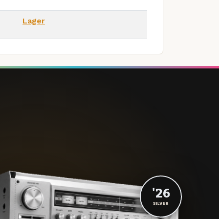
Lager
'26
SILVER