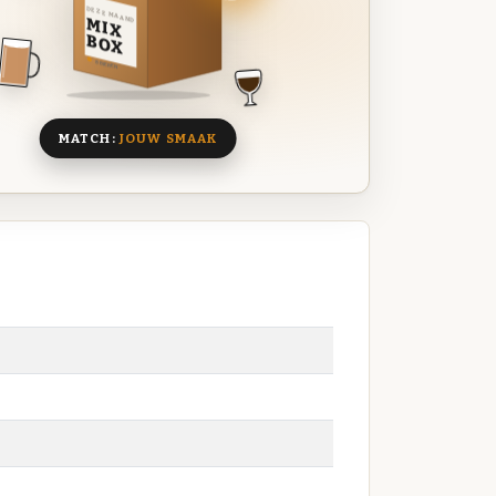
DEZE MAAND
MIX
BOX
8 BIEREN
MATCH:
JOUW SMAAK