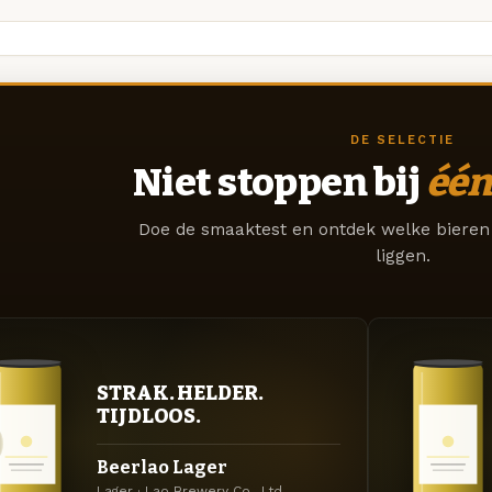
DE SELECTIE
Niet stoppen bij
één
Doe de smaaktest en ontdek welke bieren 
liggen.
STRAK. HELDER.
TIJDLOOS.
Beerlao Lager
Lager · Lao Brewery Co., Ltd