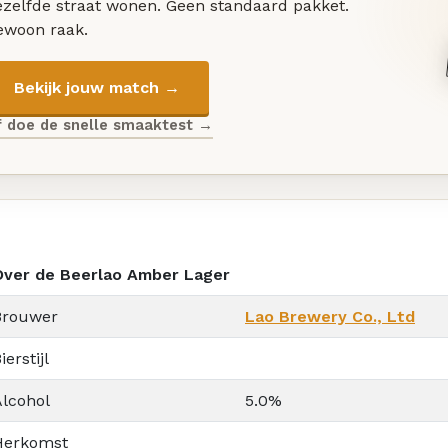
ezelfde straat wonen. Geen standaard pakket.
ewoon raak.
Bekijk jouw match →
f doe de snelle smaaktest →
Over de Beerlao Amber Lager
Brouwer
Lao Brewery Co., Ltd
ierstijl
Alcohol
5.0%
Herkomst