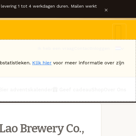
levering 1 tot 4 werkdagen duren. Mailen werkt
×
Ik heb een vraag
Contact
Inloggen
bstatistieken.
Klik hier
voor meer informatie over zijn
Bier adventskalender
Geef cadeau
Shop
Over Ons
Lao Brewery Co.,