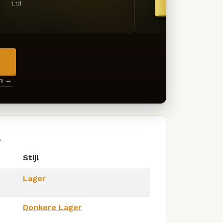
Ltd
→
en →
d
Stijl
Lager
Donkere Lager