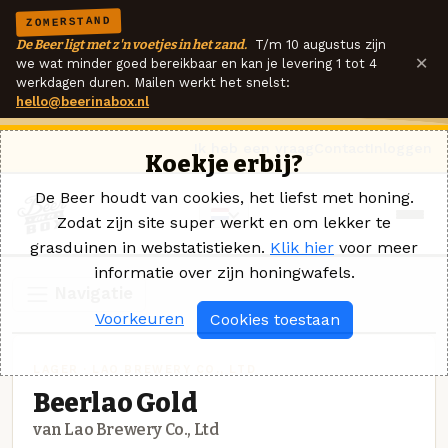
ZOMERSTAND
De Beer ligt met z'n voetjes in het zand.
T/m 10 augustus zijn
×
we wat minder goed bereikbaar en kan je levering 1 tot 4
werkdagen duren. Mailen werkt het snelst:
hello@beerinabox.nl
Ik heb een vraag
Contact
Inloggen
Koekje erbij?
De Beer houdt van cookies, het liefst met honing.
Zodat zijn site super werkt en om lekker te
grasduinen in webstatistieken.
Klik hier
voor meer
informatie over zijn honingwafels.
Navigatie
Voorkeuren
Cookies toestaan
LAGER · LAO BREWERY CO., LTD
Beerlao Gold
van Lao Brewery Co., Ltd