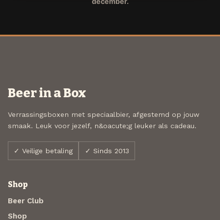
december.
Beer in a Box
Verrassingsboxen met speciaalbier, afgestemd op jouw
smaak. Leuk voor jezelf, n&oacute;g leuker als cadeau.
✓ Veilige betaling
✓ Sinds 2013
Shop
Beer Club
Shop