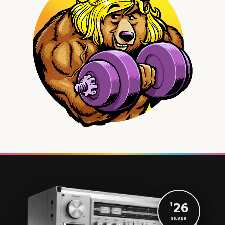
'26
SILVER