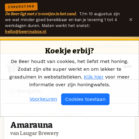
ZOMERSTAND
De Beer ligt met z'n voetjes in het zand.
T/m 10 augustus zijn
×
we wat minder goed bereikbaar en kan je levering 1 tot 4
werkdagen duren. Mailen werkt het snelst:
hello@beerinabox.nl
Ik heb een vraag
Contact
Inloggen
Koekje erbij?
De Beer houdt van cookies, het liefst met honing.
Zodat zijn site super werkt en om lekker te
grasduinen in webstatistieken.
Klik hier
voor meer
informatie over zijn honingwafels.
Navigatie
Voorkeuren
Cookies toestaan
SPECIAALBIER · LAUGAR BREWERY
Amarauna
van Laugar Brewery