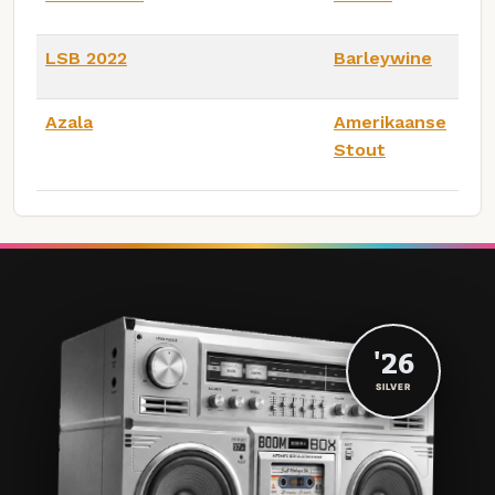
LSB 2022
Barleywine
Azala
Amerikaanse
Stout
'26
SILVER