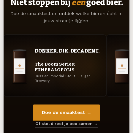
Niet stoppen bij
één
goed bier.
Doe de smaaktest en ontdek welke bieren écht in
jouw straatje liggen.
DONKER. DIK. DECADENT.
The Doom Series:
FUNERALOPOLIS
Russian Imperial Stout · Laugar
Brewery
Doe de smaaktest →
Of stel direct je box samen →