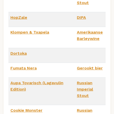
Stout
HopZale
DIPA
Klompen & Txapela
Amerikaanse
Barleywine
Dortoka
Fumata Nera
Gerookt bier
Aupa Tovarisch (Lagavulin
Russian
Edition)
Imperial
Stout
Cookie Monster
Russian