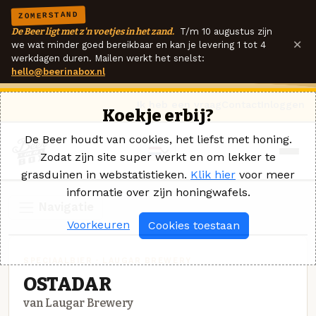
ZOMERSTAND
De Beer ligt met z'n voetjes in het zand.
T/m 10 augustus zijn
×
we wat minder goed bereikbaar en kan je levering 1 tot 4
werkdagen duren. Mailen werkt het snelst:
hello@beerinabox.nl
Ik heb een vraag
Contact
Inloggen
Koekje erbij?
De Beer houdt van cookies, het liefst met honing.
Zodat zijn site super werkt en om lekker te
grasduinen in webstatistieken.
Klik hier
voor meer
informatie over zijn honingwafels.
Navigatie
Voorkeuren
Cookies toestaan
SPECIAALBIER · LAUGAR BREWERY
OSTADAR
van Laugar Brewery