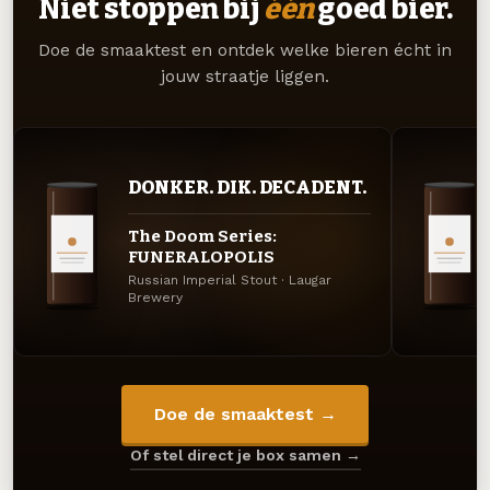
Niet stoppen bij
één
goed bier.
Doe de smaaktest en ontdek welke bieren écht in
jouw straatje liggen.
DONKER. DIK. DECADENT.
The Doom Series:
FUNERALOPOLIS
Russian Imperial Stout · Laugar
Brewery
Doe de smaaktest →
Of stel direct je box samen →