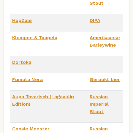
Stout
HopZale
DIPA
Klompen & Txapela
Amerikaanse
Barleywine
Dortoka
Fumata Nera
Gerookt bier
Aupa Tovarisch (Lagavulin
Russian
Edition)
Imperial
Stout
Cookie Monster
Russian