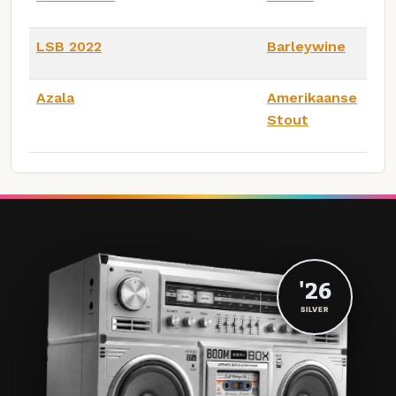
LSB 2022
Barleywine
Azala
Amerikaanse
Stout
'26
SILVER