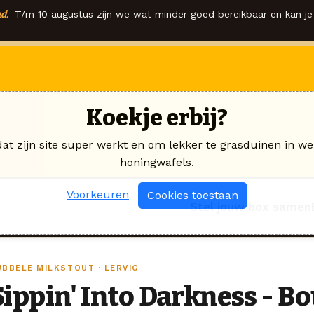
d.
T/m 10 augustus zijn we wat minder goed bereikbaar en kan je 
Koekje erbij?
dat zijn site super werkt en om lekker te grasduinen in we
honingwafels.
Voorkeuren
Cookies toestaan
Stel jouw box samen
UBBELE MILKSTOUT · LERVIG
Sippin' Into Darkness - B