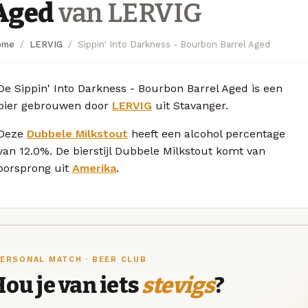
Aged
van LERVIG
ome
LERVIG
Sippin' Into Darkness - Bourbon Barrel Aged
De Sippin' Into Darkness - Bourbon Barrel Aged is een
bier gebrouwen door
LERVIG
uit Stavanger.
Deze
Dubbele Milkstout
heeft een alcohol percentage
van 12.0%. De bierstijl Dubbele Milkstout komt van
oorsprong uit
Amerika
.
ERSONAL MATCH · BEER CLUB
ou je van iets
stevigs
?