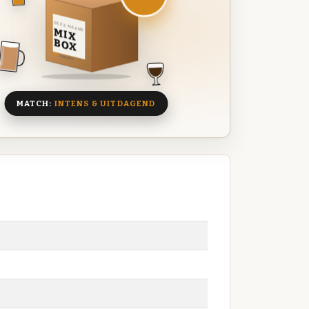
DEZE MAAND
MIX
BOX
8 BIEREN
MATCH:
INTENS & UITDAGEND