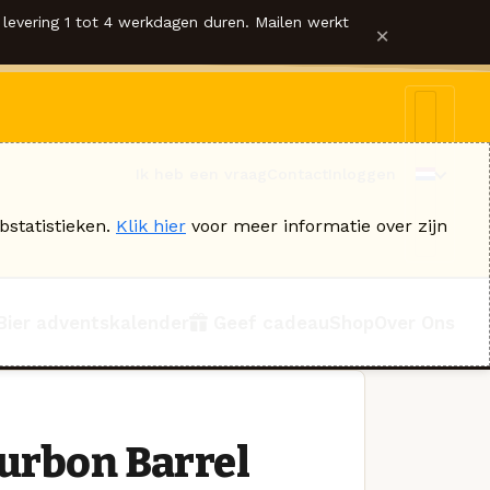
levering 1 tot 4 werkdagen duren. Mailen werkt
×
Ik heb een vraag
Contact
Inloggen
bstatistieken.
Klik hier
voor meer informatie over zijn
Bier adventskalender
Geef cadeau
Shop
Over Ons
ourbon Barrel