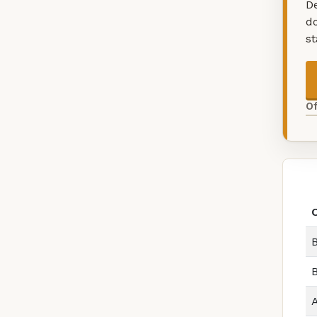
De
d
s
O
B