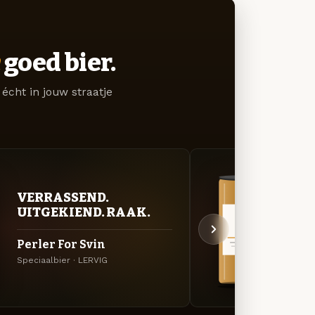
goed bier.
écht in jouw straatje
VERRASSEND.
VER
UITGEKIEND. RAAK.
UIT
Perler For Svin
Luck
Speciaalbier · LERVIG
APA · 