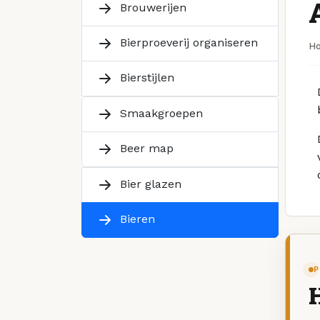
Brouwerijen
Bierproeverij organiseren
H
Bierstijlen
Smaakgroepen
Beer map
Bier glazen
Bieren
P
H