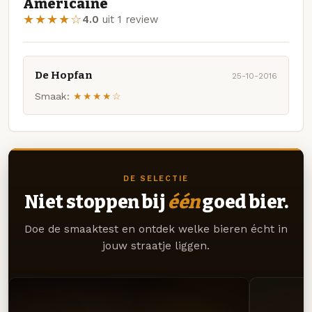
Americaine
★★★★☆
4.0
uit 1 review
De Hopfan
25-10-2016
Smaak:
★★★★☆
DE SELECTIE
Niet stoppen bij
één
goed bier.
Doe de smaaktest en ontdek welke bieren écht in
jouw straatje liggen.