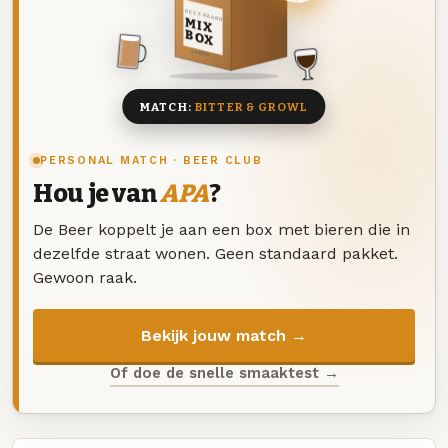
DEZE MAAND
MIX
BOX
8 BIEREN
MATCH:
BITTER & GROWL
PERSONAL MATCH · BEER CLUB
Hou je van
APA
?
De Beer koppelt je aan een box met bieren die in
dezelfde straat wonen. Geen standaard pakket.
Gewoon raak.
Bekijk jouw match →
Of doe de snelle smaaktest →