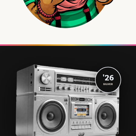
'26
SILVER