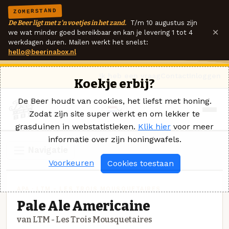
ZOMERSTAND
De Beer ligt met z'n voetjes in het zand.
T/m 10 augustus zijn
×
we wat minder goed bereikbaar en kan je levering 1 tot 4
werkdagen duren. Mailen werkt het snelst:
hello@beerinabox.nl
Ik heb een vraag
Contact
Inloggen
Koekje erbij?
De Beer houdt van cookies, het liefst met honing.
Zodat zijn site super werkt en om lekker te
grasduinen in webstatistieken.
Klik hier
voor meer
informatie over zijn honingwafels.
Navigatie
Voorkeuren
Cookies toestaan
APA · LTM - LES TROIS MOUSQUETAIRES
Pale Ale Americaine
van LTM - Les Trois Mousquetaires