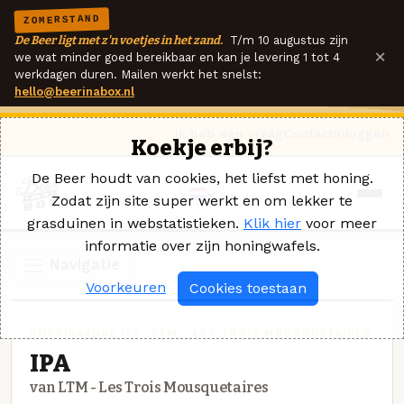
ZOMERSTAND
De Beer ligt met z'n voetjes in het zand.
T/m 10 augustus zijn
×
we wat minder goed bereikbaar en kan je levering 1 tot 4
werkdagen duren. Mailen werkt het snelst:
hello@beerinabox.nl
Ik heb een vraag
Contact
Inloggen
Koekje erbij?
De Beer houdt van cookies, het liefst met honing.
Zodat zijn site super werkt en om lekker te
grasduinen in webstatistieken.
Klik hier
voor meer
informatie over zijn honingwafels.
Navigatie
Voorkeuren
Cookies toestaan
AMERIKAANSE IPA · LTM - LES TROIS MOUSQUETAIRES
IPA
van LTM - Les Trois Mousquetaires