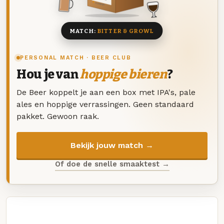
8 BIEREN
MATCH:
BITTER & GROWL
PERSONAL MATCH · BEER CLUB
Hou je van
hoppige bieren
?
De Beer koppelt je aan een box met IPA's, pale
ales en hoppige verrassingen. Geen standaard
pakket. Gewoon raak.
Bekijk jouw match →
Of doe de snelle smaaktest →