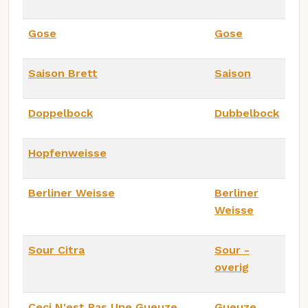
Gose
Gose
Saison Brett
Saison
Doppelbock
Dubbelbock
Hopfenweisse
Berliner Weisse
Berliner
Weisse
Sour Citra
Sour -
overig
Ceci N'est Pas Une Gueuze
Gueuze