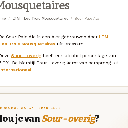
Mousquetaires
ome
LTM - Les Trois Mousquetaires
Sour Pale Ale
De Sour Pale Ale is een bier gebrouwen door
LTM -
Les Trois Mousquetaires
uit Brossard.
Deze
Sour - overig
heeft een alcohol percentage van
5.0%. De bierstijl Sour - overig komt van oorsprong uit
Internationaal
.
ERSONAL MATCH · BEER CLUB
Hou je van
Sour - overig
?