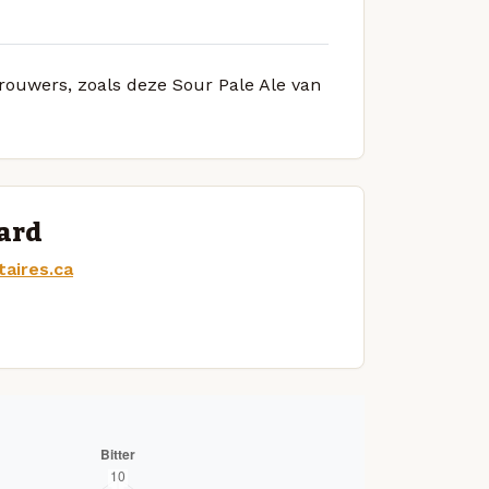
brouwers, zoals deze Sour Pale Ale van
sard
taires.ca