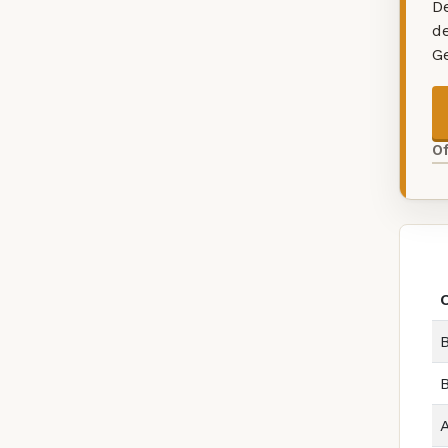
De
d
G
O
B