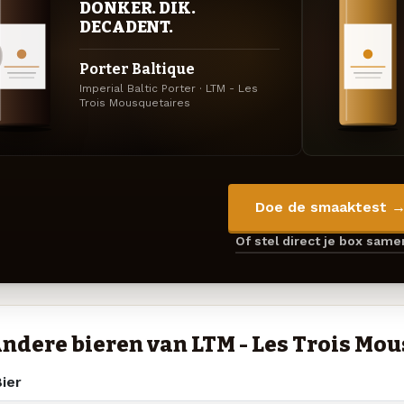
DONKER. DIK.
DECADENT.
Porter Baltique
Imperial Baltic Porter · LTM - Les
Trois Mousquetaires
Doe de smaaktest 
Of stel direct je box sam
ndere bieren van LTM - Les Trois Mo
ier