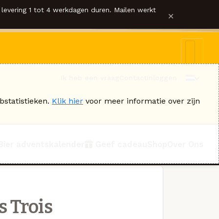
levering 1 tot 4 werkdagen duren. Mailen werkt
×
Ik heb een vraag
Contact
Inloggen
bstatistieken.
Klik hier
voor meer informatie over zijn
Bier adventskalender
Geef cadeau
Shop
Over Ons
s Trois