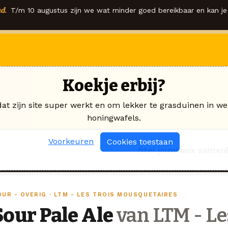
d.
T/m 10 augustus zijn we wat minder goed bereikbaar en kan je 
Koekje erbij?
dat zijn site super werkt en om lekker te grasduinen in we
honingwafels.
Voorkeuren
Cookies toestaan
Stel jouw box samen
OUR - OVERIG · LTM - LES TROIS MOUSQUETAIRES
Sour Pale Ale
van LTM - Le