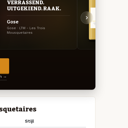
VERRASSEND.
GOU
UITGEKIEND. RAAK.
ZAC
Gose
Sais
Gose · LTM - Les Trois
Saison
Mousquetaires
Mousq
→
en →
usquetaires
Stijl