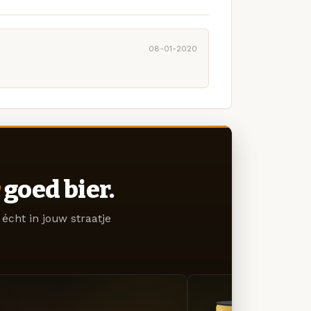
08-01-2020
goed bier.
écht in jouw straatje