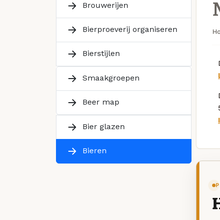
Brouwerijen
Bierproeverij organiseren
H
Bierstijlen
Smaakgroepen
Beer map
Bier glazen
Bieren
P