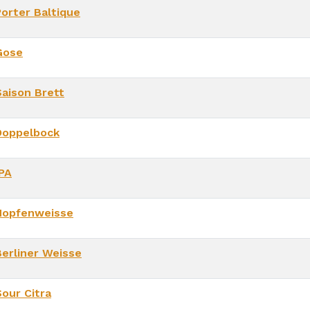
Porter Baltique
Gose
Saison Brett
Doppelbock
IPA
Hopfenweisse
Berliner Weisse
Sour Citra