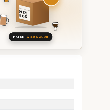
DEZE MAAND
MIX
BOX
8 BIEREN
MATCH:
WILD & ZUUR