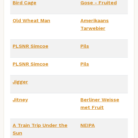
Bird Cage
Gose - Fruited
Old Wheat Man
Amerikaans
Tarwebier
PLSNR Simcoe
Pils
PLSNR Simcoe
Pils
Jigger
Jitney
Berliner Weisse
met Fruit
A Train Trip Under the
NEIPA
Sun