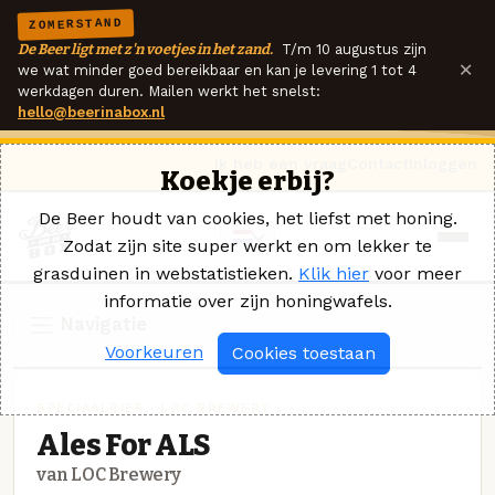
ZOMERSTAND
De Beer ligt met z'n voetjes in het zand.
T/m 10 augustus zijn
×
we wat minder goed bereikbaar en kan je levering 1 tot 4
werkdagen duren. Mailen werkt het snelst:
hello@beerinabox.nl
Ik heb een vraag
Contact
Inloggen
Koekje erbij?
De Beer houdt van cookies, het liefst met honing.
Zodat zijn site super werkt en om lekker te
grasduinen in webstatistieken.
Klik hier
voor meer
informatie over zijn honingwafels.
Navigatie
Voorkeuren
Cookies toestaan
SPECIAALBIER · LOC BREWERY
Ales For ALS
van LOC Brewery