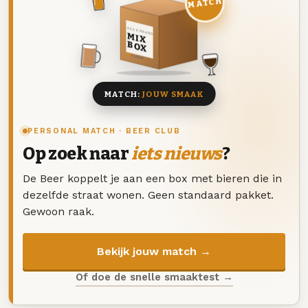
MATCH
DEZE MAAND
MIX
BOX
8 BIEREN
MATCH:
JOUW SMAAK
PERSONAL MATCH · BEER CLUB
Op zoek naar
iets nieuws
?
De Beer koppelt je aan een box met bieren die in
dezelfde straat wonen. Geen standaard pakket.
Gewoon raak.
Bekijk jouw match →
Of doe de snelle smaaktest →