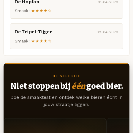
De Hopfan
01-04-2020
Smaak:
★★★★☆
De Tripel-Tijger
09-04-2020
Smaak:
★★★★☆
DE SELECTIE
Niet stoppen bij
één
goed bier.
Doe de smaaktest en ontdek welke bieren écht in
jouw straatje liggen.