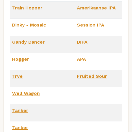
Train Hopper
Amerikaanse IPA
Dinky - Mosaic
Session IPA
Gandy Dancer
DIPA
Hogger
APA
Trve
Fruited Sour
Well Wagon
Tanker
Tanker