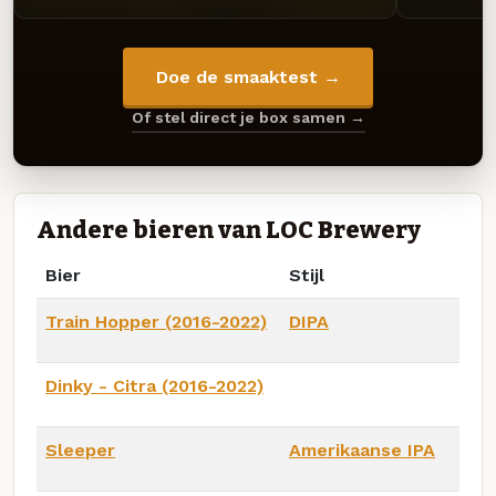
Doe de smaaktest →
Of stel direct je box samen →
Andere bieren van LOC Brewery
Bier
Stijl
Train Hopper (2016-2022)
DIPA
Dinky - Citra (2016-2022)
Sleeper
Amerikaanse IPA