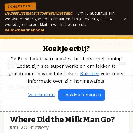
ZOMERSTAND
De Beer ligt met z'n voetjes in het zand.
T/m 10 augustus zijn
×
we wat minder goed bereikbaar en kan je levering 1 tot 4
werkdagen duren. Mailen werkt het snelst:
hello@beerinabox.nl
Ik heb een vraag
Contact
Inloggen
Koekje erbij?
De Beer houdt van cookies, het liefst met honing.
Zodat zijn site super werkt en om lekker te
grasduinen in webstatistieken.
Klik hier
voor meer
informatie over zijn honingwafels.
Navigatie
Voorkeuren
Cookies toestaan
SPECIAALBIER · LOC BREWERY
Where Did the Milk Man Go?
van LOC Brewery