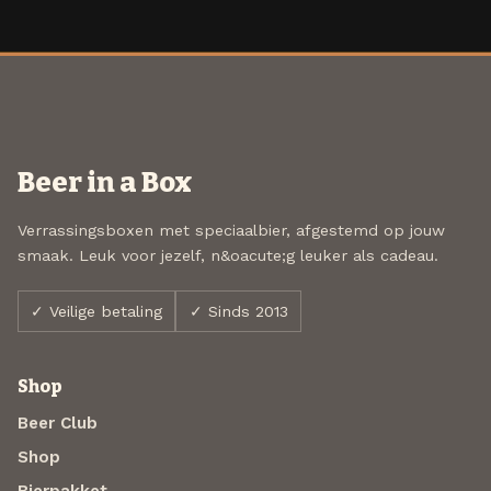
Beer in a Box
Verrassingsboxen met speciaalbier, afgestemd op jouw
smaak. Leuk voor jezelf, n&oacute;g leuker als cadeau.
✓ Veilige betaling
✓ Sinds 2013
Shop
Beer Club
Shop