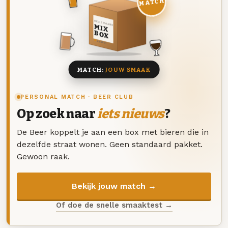
MATCH
DEZE MAAND
MIX
BOX
8 BIEREN
MATCH:
JOUW SMAAK
PERSONAL MATCH · BEER CLUB
Op zoek naar
iets nieuws
?
De Beer koppelt je aan een box met bieren die in
dezelfde straat wonen. Geen standaard pakket.
Gewoon raak.
Bekijk jouw match →
Of doe de snelle smaaktest →