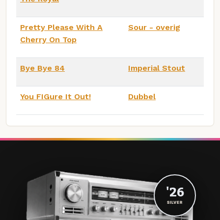
Pretty Please With A
Sour - overig
Cherry On Top
Bye Bye 84
Imperial Stout
You FIGure It Out!
Dubbel
'26
SILVER