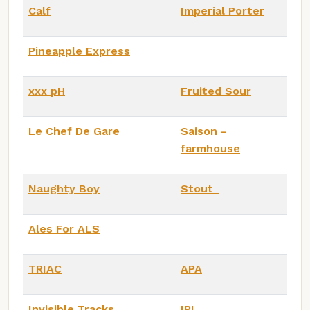
Calf
Imperial Porter
Pineapple Express
xxx pH
Fruited Sour
Le Chef De Gare
Saison -
farmhouse
Naughty Boy
Stout_
Ales For ALS
TRIAC
APA
Invisible Tracks
IPL