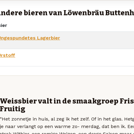
ndere bieren van Löwenbräu Butten
ier
Ungespundetes Lagerbier
Urstoff
Weissbier valt in de smaakgroep Fris
Fruitig
“Het zonnetje in huis, al zeg ik het zelf. Of in het glas. He
je naar verlangt op een warme zo- merdag, dat ben ik. Ee
strak Witbier, een romige Weizen, een droge Saison maar 