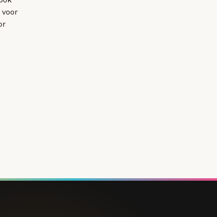
 voor
or