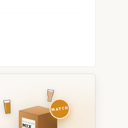
MATCH
DEZE MAAND
MIX