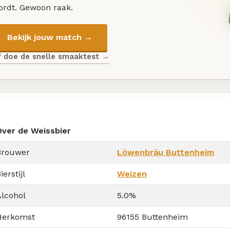
ordt. Gewoon raak.
Bekijk jouw match →
f doe de snelle smaaktest →
Over de Weissbier
Brouwer
Löwenbräu Buttenheim
ierstijl
Weizen
Alcohol
5.0%
Herkomst
96155 Buttenheim