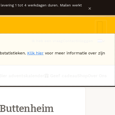
levering 1 tot 4 werkdagen duren. Mailen werkt
×
Ik heb een vraag
Contact
Inloggen
bstatistieken.
Klik hier
voor meer informatie over zijn
Bier adventskalender
Geef cadeau
Shop
Over Ons
 Buttenheim