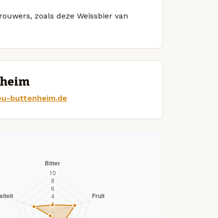
brouwers, zoals deze Weissbier van
nheim
eu-buttenheim.de