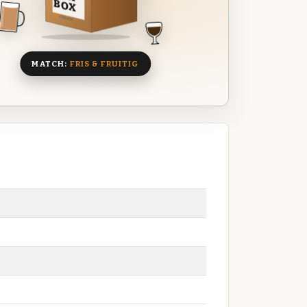
BOX
8 BIEREN
MATCH:
FRIS & FRUITIG