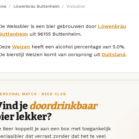
ome
Löwenbräu Buttenheim
Weissbier
De Weissbier is een bier gebrouwen door
Löwenbräu
Buttenheim
uit 96155 Buttenheim.
Deze
Weizen
heeft een alcohol percentage van 5.0%.
De bierstijl Weizen komt van oorsprong uit
Duitsland
.
ERSONAL MATCH · BEER CLUB
ind je
doordrinkbaar
ier lekker?
 Beer koppelt je aan een box met toegankelijk
eciaalbier dat verrast zonder dat het te veel