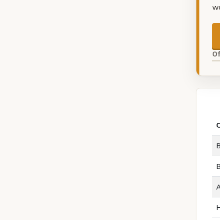
w
O
B