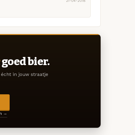
21-04-2018
goed bier.
écht in jouw straatje
→
en →