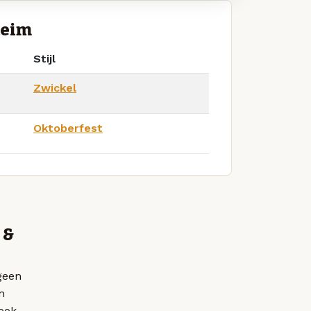
heim
Stijl
Zwickel
Oktoberfest
 &
tgeen
n
ook