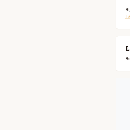
Bi
L
L
Be