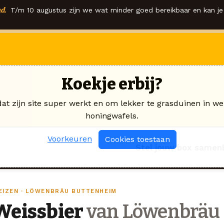
d.
T/m 10 augustus zijn we wat minder goed bereikbaar en kan je 
Koekje erbij?
dat zijn site super werkt en om lekker te grasduinen in we
honingwafels.
Voorkeuren
Cookies toestaan
Stel jouw box samen
EIZEN · LÖWENBRÄU BUTTENHEIM
Weissbier
van Löwenbräu