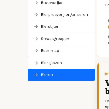
Brouwerijen
H
Bierproeverij organiseren
Bierstijlen
Smaakgroepen
Beer map
Bier glazen
P
Bieren
V
b
De
sp